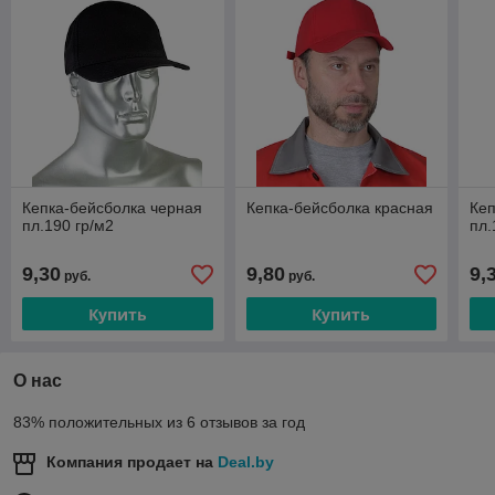
Кепка-бейсболка черная
Кепка-бейсболка красная
Кеп
пл.190 гр/м2
пл.
9,30
9,80
9,
руб.
руб.
Купить
Купить
О нас
83% положительных из 6 отзывов за год
Компания продает на
Deal.by