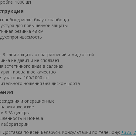
робке: 1000 шт
струкция
(спанбонд-мельтблаун-спанбонд)
руктура для повышенной защиты
ичная резинка 48 см
оздухопроницаемость
 3 слоя защиты от загрязнений и жидкостей
инка не давит и не сползает
я эстетичного вида в салонах
гарантированное качество
я упаковка 100/1000 шт
лительного ношения без дискомфорта
нения
реждения и операционные
 парикмахерские
 и SPA-центры
шленность и HoReCa
 лаборатории
!
Доставка по всей Беларуси. Консультации по телефону:
+375 (2