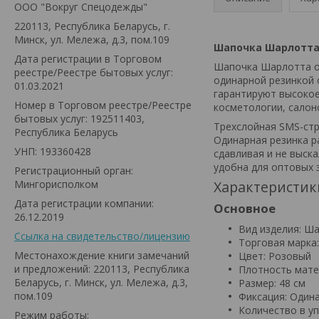
ООО "Вокруг Спецодежды"
220113, Республика Беларусь, г.
Минск, ул. Мележа, д.3, пом.109
Шапочка Шарлотта о
Дата регистрации в Торговом
Шапочка Шарлотта од
реестре/Реестре бытовых услуг:
одинарной резинкой 
01.03.2021
гарантируют высокое
Номер в Торговом реестре/Реестре
косметологии, салон
бытовых услуг: 192511403,
Трехслойная SMS-стр
Республика Беларусь
Одинарная резинка р
УНП: 193360428
сдавливая и не выска
удобна для оптовых 
Регистрационный орган:
Мингорисполком
Характеристик
Дата регистрации компании:
Основное
26.12.2019
Вид изделия: Ш
Ссылка на свидетельство/лицензию
Торговая марка
Местонахождение книги замечаний
Цвет: Розовый
и предложений: 220113, Республика
Плотность матер
Беларусь, г. Минск, ул. Мележа, д.3,
Размер: 48 см
пом.109
Фиксация: Один
Количество в уп
Режим работы: