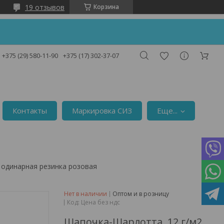
19 отзывов
Корзина
!
+375 (29) 580-11-90
+375 (17) 302-37-07
Контакты
Маркировка СИЗ
Еще...
, одинарная резинка розовая
Нет в наличии
Оптом и в розницу
Код:
Цена без ндс
Шапочка-Шарлотта, 12 г/м2,