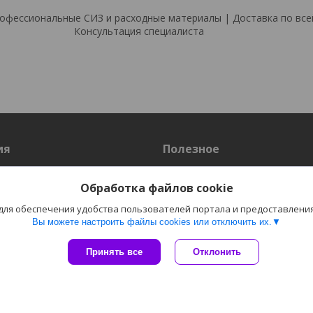
фессиональные СИЗ и расходные материалы | Доставка по всей
Консультация специалиста
ия
Полезное
Оплата и доставка
Обработка файлов cookie
Таблица размеров
Товарные чеки
 для обеспечения удобства пользователей портала и предоставлени
Информация по работе с обращ
Вы можете настроить файлы cookies или отключить их.
граждан и юридических лиц
Новости
Принять все
Отклонить