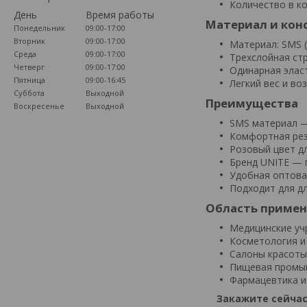
Количество в ко
День
Время работы
Материал и кон
Понедельник
09:00-17:00
Вторник
09:00-17:00
Материал: SMS 
Среда
09:00-17:00
Трехслойная ст
Четверг
09:00-17:00
Одинарная эласт
Пятница
09:00-16:45
Легкий вес и в
Суббота
Выходной
Преимущества
Воскресенье
Выходной
SMS материал —
Комфортная рез
Розовый цвет дл
Бренд UNITE — 
Удобная оптова
Подходит для д
Область приме
Медицинские уч
Косметология и
Салоны красоты
Пищевая промы
Фармацевтика и
Закажите сейчас