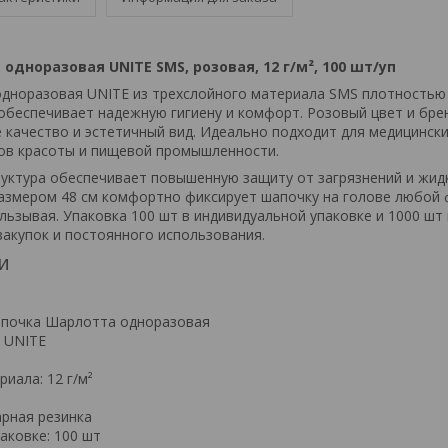
дноразовая UNITE SMS, розовая, 12 г/м², 100 шт/уп
норазовая UNITE из трехслойного материала SMS плотностью 1
обеспечивает надежную гигиену и комфорт. Розовый цвет и бре
 качество и эстетичный вид. Идеально подходит для медицински
ов красоты и пищевой промышленности.
уктура обеспечивает повышенную защиту от загрязнений и жид
азмером 48 см комфортно фиксирует шапочку на голове любой 
льзывая. Упаковка 100 шт в индивидуальной упаковке и 1000 шт
закупок и постоянного использования.
и
апочка Шарлотта одноразовая
: UNITE
иала: 12 г/м²
арная резинка
аковке: 100 шт