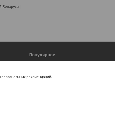
 Беларуси |
Популярное
Спецодежда летняя
Спецобувь
Жилеты утепленные
я персональных рекомендаций.
ениями
Перчатки
Страховочные привязи
Респираторы, фильтра, маски, полумаски
Очки