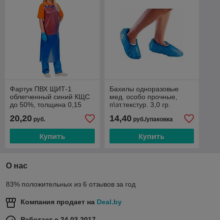
Фартук ПВХ ЩИТ-1
Бахилы одноразовые
облегченный синий КЩС
мед. особо прочные,
до 50%, толщина 0,15
п\эт.текстур. 3,0 гр.
мм, р.86 см х112 см
(упак.100 шт.)
20,20
14,40
руб.
руб./упаковка
(ФАР001)
Купить
Купить
О нас
83% положительных из 6 отзывов за год
Компания продает на
Deal.by
Работает с 24.03.2017