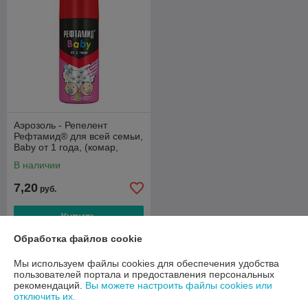
Аэрозоль - Репелент
Рефтамид® для всей семьи,
Baby от 1 года, (комар,
мошка), 100мл/15 шт. в уп
В наличии
7,20
руб.
Купить
Обработка файлов cookie
О нас
Мы используем файлы cookies для обеспечения удобства
пользователей портала и предоставления персональных
83% положительных из 6 отзывов за год
рекомендаций.
Вы можете настроить файлы cookies или
отключить их.