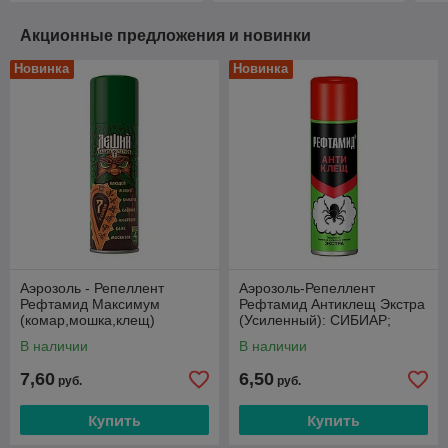
Акционные предложения и новинки
Новинка
Новинка
Аэрозоль - Репеллент
Аэрозоль-Репеллент
Рефтамид Максимум
Рефтамид Антиклещ Экстра
(комар,мошка,клещ)
(Усиленный): СИБИАР;
СИБИАР 147мл./24 шт. в уп
145мл/24 шт.в уп
В наличии
В наличии
7,60
6,50
руб.
руб.
Купить
Купить