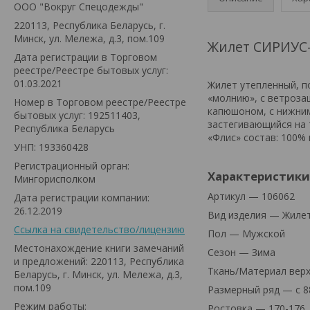
ООО "Вокруг Спецодежды"
220113, Республика Беларусь, г.
Минск, ул. Мележа, д.3, пом.109
Жилет СИРИУС
Дата регистрации в Торговом
реестре/Реестре бытовых услуг:
01.03.2021
Жилет утепленный, п
«молнию», с ветроза
Номер в Торговом реестре/Реестре
капюшоном, с нижним
бытовых услуг: 192511403,
застегивающийся на т
Республика Беларусь
«Флис» состав: 100% 
УНП: 193360428
Регистрационный орган:
Характеристики
Мингорисполком
Артикул — 106062
Дата регистрации компании:
26.12.2019
Вид изделия — Жиле
Ссылка на свидетельство/лицензию
Пол — Мужской
Местонахождение книги замечаний
Сезон — Зима
и предложений: 220113, Республика
Ткань/Материал вер
Беларусь, г. Минск, ул. Мележа, д.3,
пом.109
Размерный ряд — с 8
Режим работы:
Ростовка — 170-176