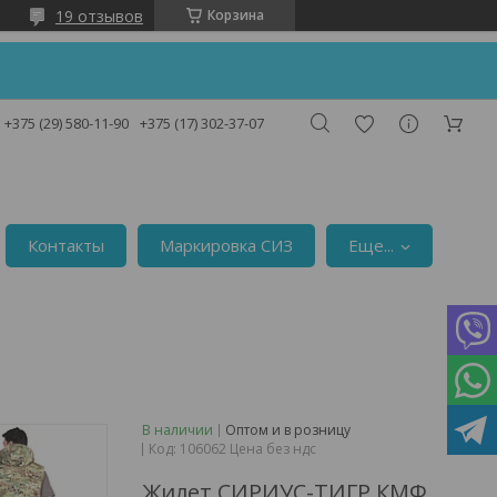
19 отзывов
Корзина
!
+375 (29) 580-11-90
+375 (17) 302-37-07
Контакты
Маркировка СИЗ
Еще...
В наличии
Оптом и в розницу
Код:
106062 Цена без ндс
Жилет СИРИУС-ТИГР КМФ