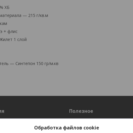
5% ХБ
атериала — 215 г/кв.м
кам
э + флис
Жилет 1 слой
ель — Синтепон 150 гр/м.кв
ия
Полезное
Оплата и доставка
Обработка файлов cookie
Таблица размеров