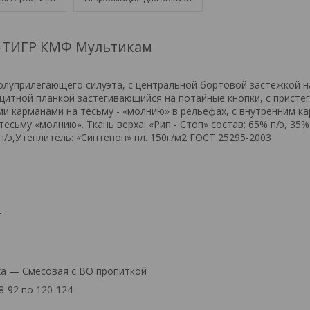
-ТИГР КМФ Мультикам
олуприлегающего силуэта, с центральной бортовой застёжкой на
щитной планкой застегивающийся на потайные кнопки, с прист
и карманами на тесьму - «молнию» в рельефах, с внутренним к
есьму «молнию». Ткань верха: «Рип - Стоп» состав: 65% п/э, 35% 
п/э,Утеплитель: «Синтепон» пл. 150г/м2 ГОСТ 25295-2003
т
ха — Смесовая с ВО пропиткой
8-92 по 120-124