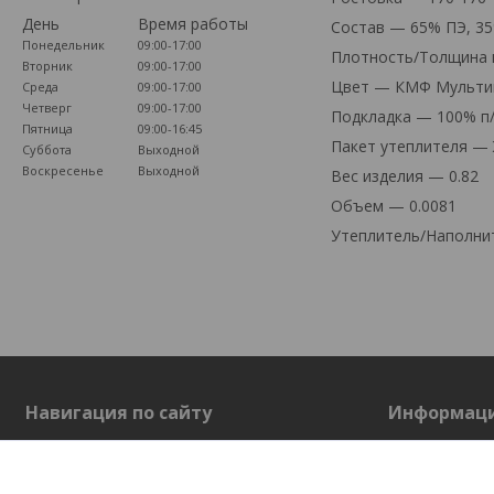
День
Время работы
Состав — 65% ПЭ, 3
Понедельник
09:00-17:00
Плотность/Толщина м
Вторник
09:00-17:00
Цвет — КМФ Мульти
Среда
09:00-17:00
Четверг
09:00-17:00
Подкладка — 100% п/
Пятница
09:00-16:45
Пакет утеплителя — 
Суббота
Выходной
Воскресенье
Выходной
Вес изделия — 0.82
Объем — 0.0081
Утеплитель/Наполнит
Навигация по сайту
Информац
На главную
О нас
Каталог товаров
Контакты