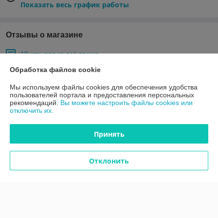
Показать весь график работы
Отзывы о магазине
19 отзывов за всё время
Обработка файлов cookie
Покупатель
11.05.2026
Мы используем файлы cookies для обеспечения удобства
Хорошо
пользователей портала и предоставления персональных
рекомендаций.
Вы можете настроить файлы cookies или
Пока так, через пару дней дополню .
отключить их.
Сделка подтверждена через корзину
Принять
Покупатель
05.05.2026
Отклонить
Отлично
Показать все отзывы