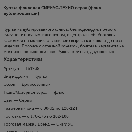
Куртка флисовая СИРИУС-ТЕХНО серая (флис
дублированный)
Куртка из дублированного флиса, без подкладки, прямого
силуэта, с втачным капюшоном, с центральной, бортовой
застёжкой на молнию от лицевого выреза капюшона до низа
изделия. Полочка с отрезной кокеткой, бочком и карманом на
молнию в рельефном шве. Рукава втачные, двухшовные.
Характеристики
Артикул — 151939
Вид изделия — Куртка
Сезон — Демисезонный
Ткань/Материал верха — флис
Цвет — Серый
Размерный ряд — с 88-92 по 120-124
Ростовка — с 170-176 по 182-188
Торговая марка / Бренд — СИРИУС
Состав — 100% ПЭ