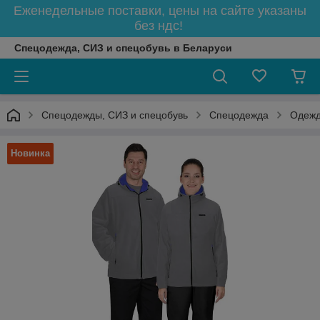
Еженедельные поставки, цены на сайте указаны
без ндс!
Спецодежда, СИЗ и спецобувь в Беларуси
Спецодежды, СИЗ и спецобувь
Спецодежда
Одежд
Новинка