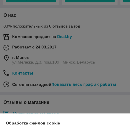
О нас
83% положительных из 6 отзывов за год
Компания продает на
Deal.by
Работает с 24.03.2017
г. Минск
ул.Мележа, д.3, пом.109 , Минск, Беларусь
Контакты
Показать весь график работы
Сегодня выходной
Отзывы о магазине
19 отзывов за всё время
Обработка файлов cookie
Покупатель
11.05.2026