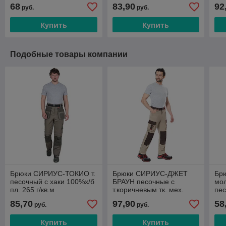
68
83,90
92
руб.
руб.
Купить
Купить
Подобные товары компании
Брюки СИРИУС-ТОКИО т.
Брюки СИРИУС-ДЖЕТ
Бр
песочный с хаки 100%х/б
БРАУН песочные с
мол
пл. 265 г/кв.м
т.коричневым тк. мех.
пе
стрейч с ВО
85,70
97,90
58
руб.
руб.
Купить
Купить