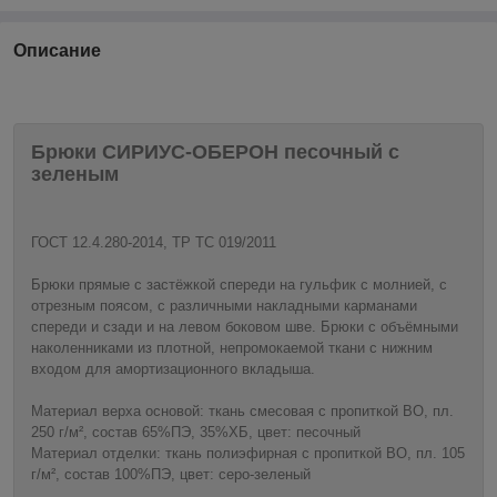
Описание
Брюки СИРИУС-ОБЕРОН песочный с
зеленым
ГОСТ 12.4.280-2014, ТР ТС 019/2011
Брюки прямые с застёжкой спереди на гульфик с молнией, с
отрезным поясом, с различными накладными карманами
спереди и сзади и на левом боковом шве. Брюки с объёмными
наколенниками из плотной, непромокаемой ткани с нижним
входом для амортизационного вкладыша.
Материал верха основой: ткань смесовая с пропиткой ВО, пл.
250 г/м², состав 65%ПЭ, 35%ХБ, цвет: песочный
Материал отделки: ткань полиэфирная с пропиткой ВО, пл. 105
г/м², состав 100%ПЭ, цвет: серо-зеленый