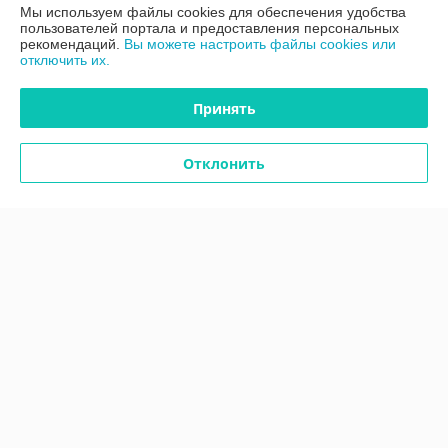
Мы используем файлы cookies для обеспечения удобства
Хорошо
пользователей портала и предоставления персональных
рекомендаций.
Вы можете настроить файлы cookies или
Пока так, через пару дней дополню .
отключить их.
Сделка подтверждена через корзину
Принять
Покупатель
05.05.2026
Отклонить
Отлично
Показать все отзывы
О нас
Контакты
Доставка и оплата
График работы