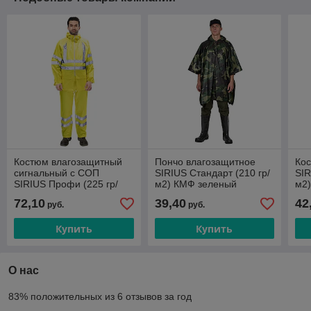
Костюм влагозащитный
Пончо влагозащитное
Ко
сигнальный с СОП
SIRIUS Стандарт (210 гр/
SIR
SIRIUS Профи (225 гр/
м2) КМФ зеленый
м2
м2) лимонный (ЧЗ)
72,10
39,40
42
руб.
руб.
Купить
Купить
О нас
83% положительных из 6 отзывов за год