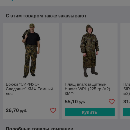
С этим товаром также заказывают
Брюки "СИРИУС-
Плащ влагозащитный
Пл
Следопыт" КМФ Темный
Hunter WPL (225 гр./м2)
SIR
лес
КМФ
м2)
55,10
31
руб.
26,70
руб.
Купить
Подобные товары компании