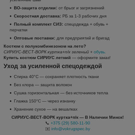
ВО-защита отделки:
от брызг и загрязнений
Скоростная доставка:
РБ за 1-3 рабочих дня
Полный комплект СИЗ:
спецодежда + обувь +
перчатки
Оптовые поставки:
для предприятий и бригад
Костюм с полукомбинезоном на лето?
СИРИУС-ВЕСТ-ВОРК куртка+п/к зеленый
+
обувь
.
Купить костюм СИРИУС летний
— оформите заказ!
Уход за усиленной спецодеждой
Стирка 40°C — сохраняет плотность ткани
Без хлора — защита волокон
Сушка горизонтальная — без источников тепла
Глажка 150°C — через изнанку
Хранение сухое — на вешалках
СИРИУС-ВЕСТ-ВОРК куртка+п/к — В Наличии Минск!
📞
+375 (29) 580-11-90
✉️
info@vokrugspec.by