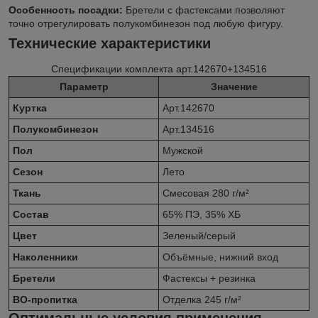
Особенность посадки:
Бретели с фастексами позволяют
точно отрегулировать полукомбинезон под любую фигуру.
Технические характеристики
Спецификации комплекта арт.142670+134516
Параметр
Значение
Куртка
Арт.142670
Полукомбинезон
Арт.134516
Пол
Мужской
Сезон
Лето
Ткань
Смесовая 280 г/м²
Состав
65% ПЭ, 35% ХБ
Цвет
Зеленый/серый
Наколенники
Объёмные, нижний вход
Бретели
Фастексы + резинка
ВО-пропитка
Отделка 245 г/м²
Оптимальные условия применения