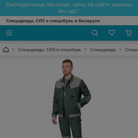
Еженедельные поставки, цены на сайте указаны
без ндс!
Спецодежда, СИЗ и спецобувь в Беларуси
Спецодежды, СИЗ и спецобувь
Спецодежда
Спецо