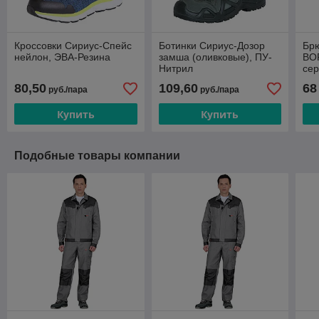
Кроссовки Сириус-Спейс
Ботинки Сириус-Дозор
Бр
нейлон, ЭВА-Резина
замша (оливковые), ПУ-
ВОР
Нитрил
се
80,50
109,60
68
руб./пара
руб./пара
Купить
Купить
Подобные товары компании