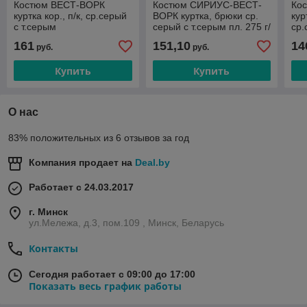
Костюм ВЕСТ-ВОРК
Костюм СИРИУС-ВЕСТ-
Ко
куртка кор., п/к, ср.серый
ВОРК куртка, брюки ср.
кур
с т.серым
серый с т.серым пл. 275 г/
ср
кв.м
161
151,10
14
руб.
руб.
Купить
Купить
О нас
83% положительных из 6 отзывов за год
Компания продает на
Deal.by
Работает с 24.03.2017
г. Минск
ул.Мележа, д.3, пом.109 , Минск, Беларусь
Контакты
Сегодня работает с 09:00 до 17:00
Показать весь график работы