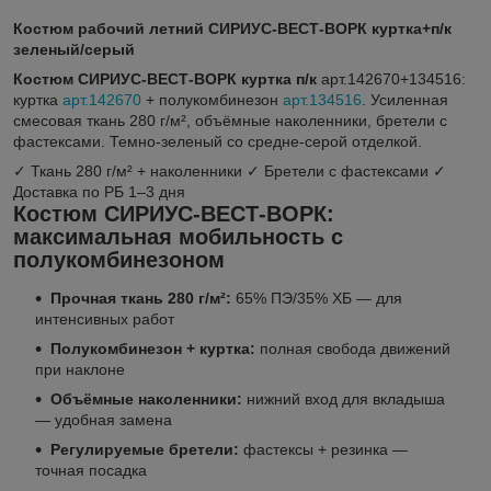
Костюм рабочий летний СИРИУС-ВЕСТ-ВОРК куртка+п/к
зеленый/серый
Костюм СИРИУС-ВЕСТ-ВОРК куртка п/к
арт.142670+134516:
куртка
арт.142670
+ полукомбинезон
арт.134516
. Усиленная
смесовая ткань 280 г/м², объёмные наколенники, бретели с
фастексами. Темно-зеленый со средне-серой отделкой.
✓ Ткань 280 г/м² + наколенники
✓ Бретели с фастексами
✓
Доставка по РБ 1–3 дня
Костюм СИРИУС-ВЕСТ-ВОРК:
максимальная мобильность с
полукомбинезоном
Прочная ткань 280 г/м²:
65% ПЭ/35% ХБ — для
интенсивных работ
Полукомбинезон + куртка:
полная свобода движений
при наклоне
Объёмные наколенники:
нижний вход для вкладыша
— удобная замена
Регулируемые бретели:
фастексы + резинка —
точная посадка