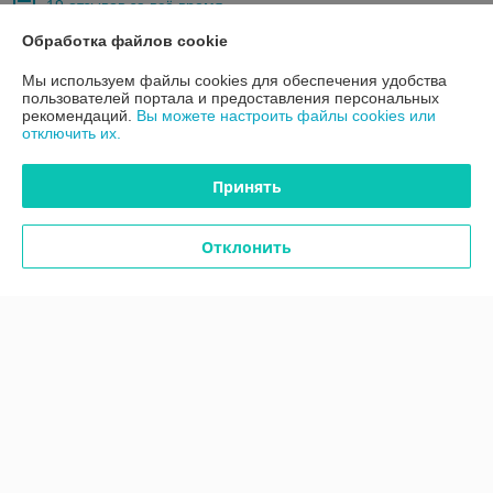
19 отзывов за всё время
Обработка файлов cookie
Покупатель
11.05.2026
Мы используем файлы cookies для обеспечения удобства
Хорошо
пользователей портала и предоставления персональных
рекомендаций.
Вы можете настроить файлы cookies или
Пока так, через пару дней дополню .
отключить их.
Сделка подтверждена через корзину
Принять
Покупатель
05.05.2026
Отклонить
Отлично
Показать все отзывы
О нас
Контакты