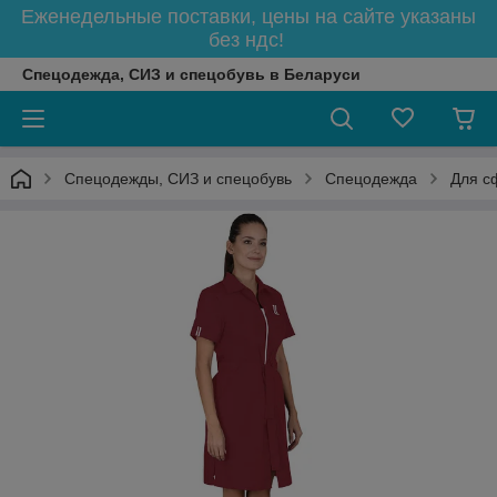
Еженедельные поставки, цены на сайте указаны
без ндс!
Спецодежда, СИЗ и спецобувь в Беларуси
Спецодежды, СИЗ и спецобувь
Спецодежда
Для с