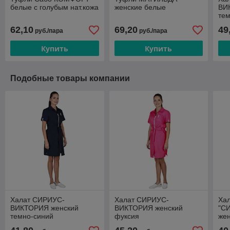
белые с голубым нат.кожа
женские белые
ВИ
те
62,10
69,20
49
руб./пара
руб./пара
Купить
Купить
Подобные товары компании
Халат СИРИУС-
Халат СИРИУС-
Ха
ВИКТОРИЯ женский
ВИКТОРИЯ женский
"С
темно-синий
фуксия
же