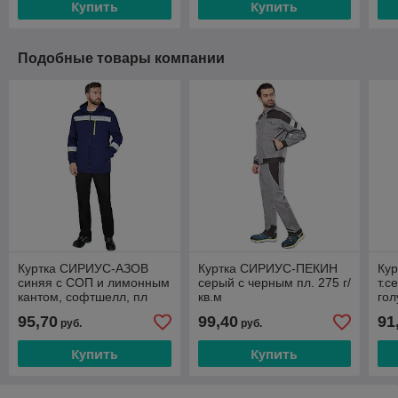
Купить
Купить
Подобные товары компании
Куртка СИРИУС-АЗОВ
Куртка СИРИУС-ПЕКИН
Ку
синяя с СОП и лимонным
серый с черным пл. 275 г/
т.с
кантом, софтшелл, пл
кв.м
гол
350 г/кв.м
г/к
95,70
99,40
91
руб.
руб.
Купить
Купить