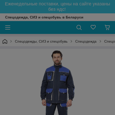
Еженедельные поставки, цены на сайте указаны
без ндс!
Спецодежда, СИЗ и спецобувь в Беларуси
Спецодежды, СИЗ и спецобувь
Спецодежда
Спецо