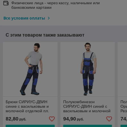
Физические лица - через кассу, наличными или
банковскими картами
Все условия оплаты
С этим товаром также заказывают
Брюки СИРИУС-ДВИН
Полукомбинезон
Пол
синие с васильковым и
СИРИУС-ДВИН синий с
Ори
молочной отделкой пл.
васильковым и молочной
Ре
275 г/кв.м
отделкой пл. 275 г/кв.м
82,80
94,90
74
руб.
руб.