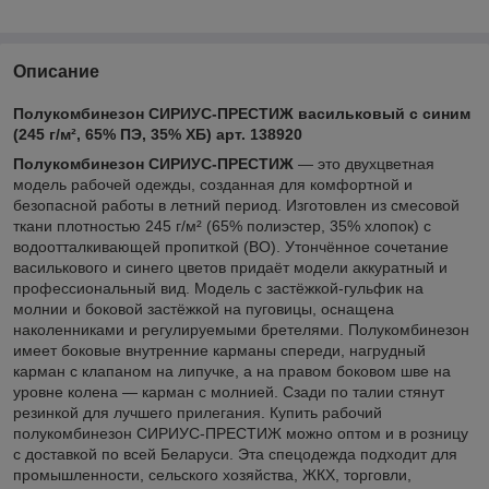
Описание
Полукомбинезон СИРИУС-ПРЕСТИЖ васильковый с синим
(245 г/м², 65% ПЭ, 35% ХБ) арт. 138920
Полукомбинезон СИРИУС-ПРЕСТИЖ
— это двухцветная
модель рабочей одежды, созданная для комфортной и
безопасной работы в летний период. Изготовлен из смесовой
ткани плотностью 245 г/м² (65% полиэстер, 35% хлопок) с
водоотталкивающей пропиткой (ВО). Утончённое сочетание
василькового и синего цветов придаёт модели аккуратный и
профессиональный вид. Модель с застёжкой-гульфик на
молнии и боковой застёжкой на пуговицы, оснащена
наколенниками и регулируемыми бретелями. Полукомбинезон
имеет боковые внутренние карманы спереди, нагрудный
карман с клапаном на липучке, а на правом боковом шве на
уровне колена — карман с молнией. Сзади по талии стянут
резинкой для лучшего прилегания. Купить рабочий
полукомбинезон СИРИУС-ПРЕСТИЖ можно оптом и в розницу
с доставкой по всей Беларуси. Эта спецодежда подходит для
промышленности, сельского хозяйства, ЖКХ, торговли,