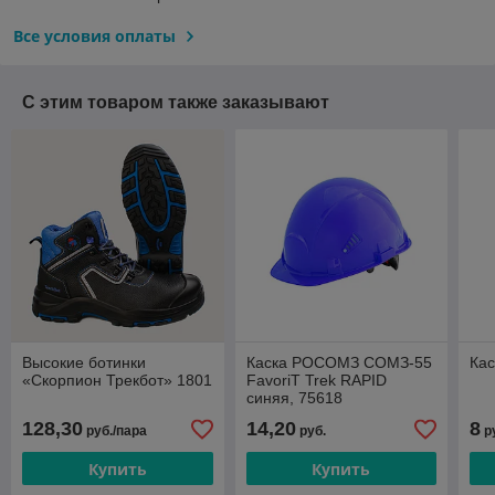
Все условия оплаты
С этим товаром также заказывают
Высокие ботинки
Каска РОСОМЗ СОМЗ-55
Ка
«Скорпион Трекбот» 1801
FavoriТ Trek RAPID
синяя, 75618
128,30
14,20
8
руб./пара
руб.
р
Купить
Купить