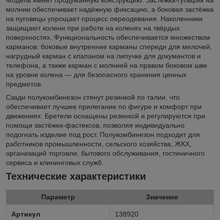
Модель имеет продуманную конструкцию. Застёжка-гульфик на
молнии обеспечивает надёжную фиксацию, а боковая застёжка
на пуговицы упрощает процесс переодевания. Наколенники
защищают колени при работе на коленях на твёрдых
поверхностях. Функциональность обеспечивается множеством
карманов: боковые внутренние карманы спереди для мелочей,
нагрудный карман с клапаном на липучке для документов и
телефона, а также карман с молнией на правом боковом шве
на уровне колена — для безопасного хранения ценных
предметов.
Сзади полукомбинезон стянут резинкой по талии, что
обеспечивает лучшее прилегание по фигуре и комфорт при
движениях. Бретели оснащены резинкой и регулируются при
помощи застёжек-фастексов, позволяя индивидуально
подогнать изделие под рост. Полукомбинезон подходит для
работников промышленности, сельского хозяйства, ЖКХ,
организаций торговли, бытового обслуживания, гостиничного
сервиса и клининговых служб.
Технические характеристики
Параметр
Значение
Артикул
138920