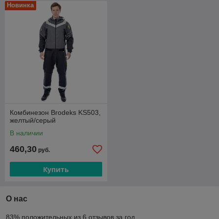
Новинка
Комбинезон Brodeks KS503,
желтый/серый
В наличии
460,30
руб.
Купить
О нас
83% положительных из 6 отзывов за год