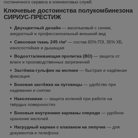
гостиничного сервиса и клининговых служб.
Ключевые достоинства полукомбинезона
СИРИУС-ПРЕСТИЖ
Двухцветный дизайн
— васильковый с синим,
аккуратный и профессиональный внешний вид
Смесовая ткань 245 г/м²
— состав 65% ПЭ, 35% ХБ,
износостойкая и дышащая
Водоотталкивающая пропитка (ВО)
— защита от
влаги и производственных загрязнений
Застёжка-гульфик на молнии
— быстрая и надёжная
фиксация
Боковая застёжка на пуговицы
— удобство при
надевании и снятии
Наколенники
— защита коленей при работе на
твёрдых поверхностях
Боковые внутренние карманы спереди
— удобное
хранение мелочей
Нагрудный карман с клапаном на липучке
— для
документов и телефона