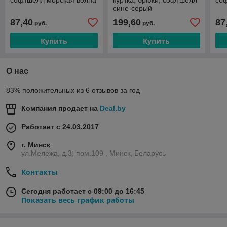
софтшелл морская волна
куртка, брюки, софтшелл
со
сине-серый
87,40
199,60
87
руб.
руб.
Купить
Купить
О нас
83% положительных из 6 отзывов за год
Компания продает на
Deal.by
Работает с 24.03.2017
г. Минск
ул.Мележа, д.3, пом.109 , Минск, Беларусь
Контакты
Сегодня работает с 09:00 до 16:45
Показать весь график работы