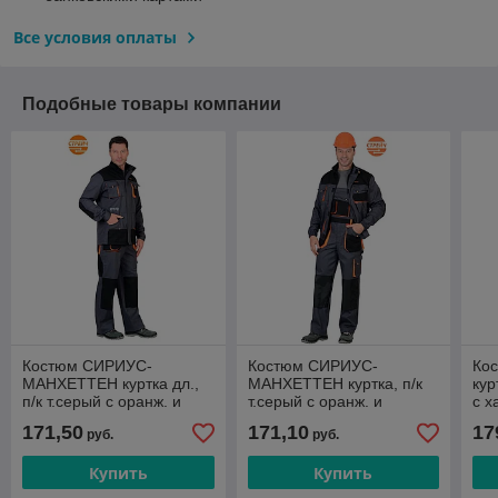
Все условия оплаты
Подобные товары компании
Костюм СИРИУС-
Костюм СИРИУС-
Ко
МАНХЕТТЕН куртка дл.,
МАНХЕТТЕН куртка, п/к
кур
п/к т.серый с оранж. и
т.серый с оранж. и
с х
черным тк. стрейч пл. 250
черным тк. стрейч пл. 250
кв.
171,50
171,10
17
руб.
руб.
г/кв.м
г/кв.м
Купить
Купить