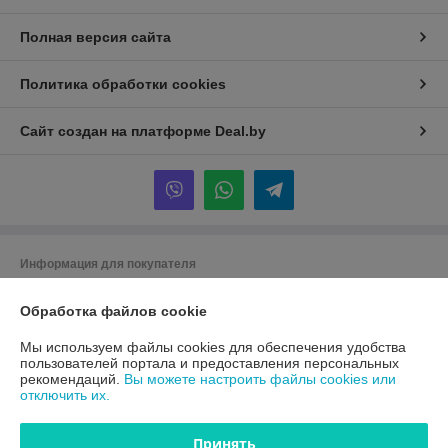
Полная версия сайта
Политика обработки cookies
Сайт создан на платформе Deal.by
Информация для покупателя
Юридическое лицо:
ООО "Вокруг Спецодежды"
Обработка файлов cookie
220113, Республика Беларусь, г. Минск, ул. Мележа, д.3, пом.109
Регистрационный номер ЕГР: 193360428
Мы используем файлы cookies для обеспечения удобства
пользователей портала и предоставления персональных
УНП: 193360428
рекомендаций.
Вы можете настроить файлы cookies или
отключить их.
Регистрационный орган: Мингорисполком
Дата регистрации компании: 26.12.2019
Принять