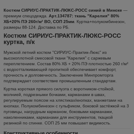
Костюм СИРИУС-ПРАКТИК-ЛЮКС-РОСС синий в Минске
—
премиум спецодежда.
Арт.134787: ткань "Карелия" 80%
ХБ+20% ПЭ 260г/м² ВО, СОП 25мм
. Куртка+полукомбинезон,
размеры 88-124. Доставка по РБ.
Костюм СИРИУС-ПРАКТИК-ЛЮКС-РОСС
куртка, п/к
Мужской летний костюм "СИРИУС-Практик-Люкс" из
высокоплотной смесовой ткани "Карелия" с саржевым
переплетением. Состав 80% ХБ + 20% ПЭ плотностью 260 г/м²
с водоотталкивающей пропиткой обеспечивает комфорт,
прочность и долговечность. Заключение Минпромторга
подтверждает соответствие промышленным стандартам.
Куртка короткая прямого силуэта с воротником-стойкой,
молнией, подрезными бочками, карманами в швах,
регулируемым поясом на хлястиках/кнопках, манжетами на
кнопках. Полукомбинезон с гульфиком, боковой застёжкой на 3
пуговицы, нагрудным карманом, боковыми карманами,
наколенниками, карманами для инструментов, ткацкой
резинкой по спинке. СОП 25 мм повышает видимость.
Конструктивные особенности