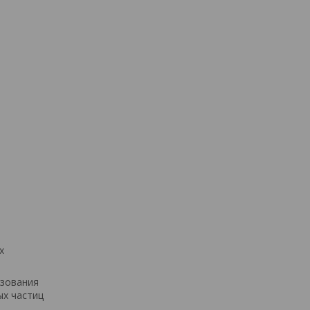
х
ьзования
ых частиц