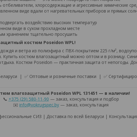
ь отбеливатели, хлорсодержащие и агрессивные химические сре
авленном виде вдали от нагревательных приборов и прямых сол
е подвергать воздействию высоких температур
енном виде в сухом прохладном месте
ым хранением тщательно просушить
защитный костюм Poseidon WPL!
дождя и ветра из полиэфира с ПВХ-покрытием 225 г/м², водоуп
. Купить костюм влагозащитный можно оптом и в розницу. Син
отдыха. Костюм Poseidon — практичная защита от непогоды. До
 Беларуси | ✅ Оптовые и розничные поставки | ✅ Сертифицир
тюм влагозащитный Poseidon WPL 131451 — в наличии!
📞
+375 (29) 580-11-90
— заказ, консультация и подбор
✉️
info@vokrugspec.by
— заказ, консультация
ессиональные СИЗ | Доставка по всей Беларуси | Консультаци