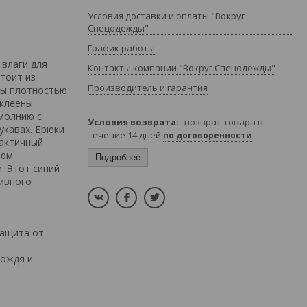
Условия доставки и оплаты "Вокруг
Спецодежды"
График работы
 влаги для
Контакты компании "Вокруг Спецодежды"
тоит из
Производитель и гарантия
ны плотностью
оклеены
 молнию с
возврат товара в
укавах. Брюки
течение 14 дней
по договоренности
рактичный
тюм
Подробнее
. Этот синий
тивного
защита от
ождя и