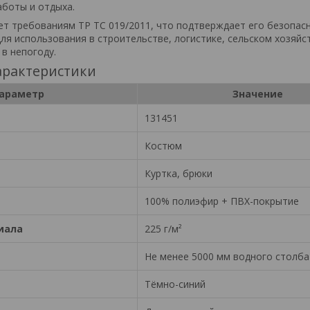
аботы и отдыха.
т требованиям ТР ТС 019/2011, что подтверждает его безопас
ля использования в строительстве, логистике, сельском хозяйст
в непогоду.
арактеристики
араметр
Значение
131451
Костюм
Куртка, брюки
100% полиэфир + ПВХ-покрытие
иала
225 г/м²
Не менее 5000 мм водного столба
Тёмно-синий