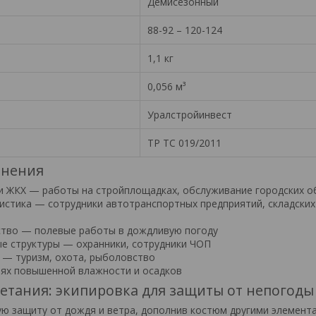
Демисезонный
88-92 – 120-124
1,1 кг
0,056 м³
Уралстройинвест
ТР ТС 019/2011
енения
и ЖКХ — работы на стройплощадках, обслуживание городских 
гистика — сотрудники автотранспортных предприятий, складских
ство — полевые работы в дождливую погоду
ые структуры — охранники, сотрудники ЧОП
 — туризм, охота, рыболовство
иях повышенной влажности и осадков
етания: экипировка для защиты от непогоды
ю защиту от дождя и ветра, дополнив костюм другими элемент