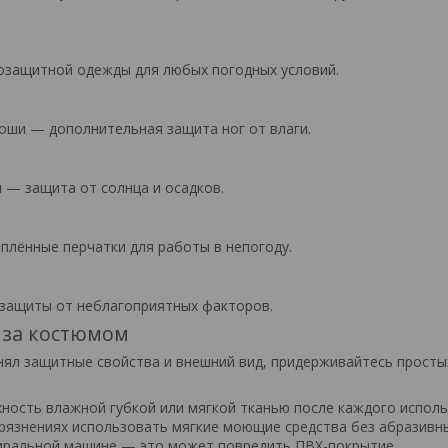
озащитной одежды для любых погодных условий.
лоши — дополнительная защита ног от влаги.
и — защита от солнца и осадков.
плённые перчатки для работы в непогоду.
 защиты от неблагоприятных факторов.
 за костюмом
ял защитные свойства и внешний вид, придерживайтесь просты
ность влажной губкой или мягкой тканью после каждого испол
грязнениях использовать мягкие моющие средства без абразивн
тиральной машине — это может повредить ПВХ-покрытие