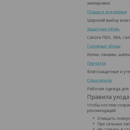
экипировки:
Плащи и дождевики
Широкий выбор влаг
Защитная обувь
Сапоги ПВХ, ЭВА, га
Головные уборы
Кепки, панамы, шапк
Перчатки
Влагозащитные и уте
Спецодежда
Рабочая одежда для
Правила ухода
Чтобы костюм сохран
рекомендаций:
Очищать поверх
При сильных за
Не стирать в с