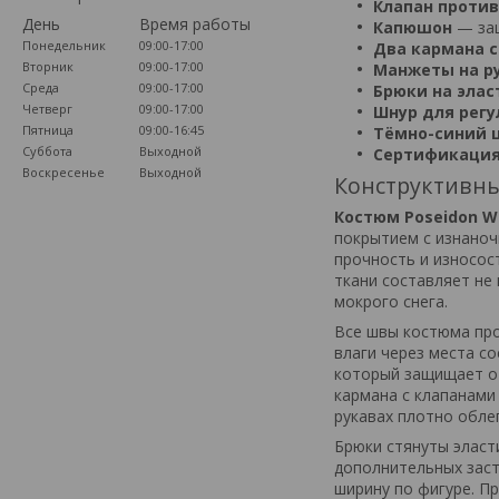
Клапан против
День
Время работы
Капюшон
— защ
Понедельник
09:00-17:00
Два кармана 
Вторник
09:00-17:00
Манжеты на р
Среда
09:00-17:00
Брюки на элас
Четверг
09:00-17:00
Шнур для рег
Пятница
09:00-16:45
Тёмно-синий 
Суббота
Выходной
Сертификаци
Воскресенье
Выходной
Конструктивны
Костюм Poseidon W
покрытием с изнаноч
прочность и износос
ткани составляет не
мокрого снега.
Все швы костюма про
влаги через места с
который защищает от
кармана с клапанами
рукавах плотно обле
Брюки стянуты эласт
дополнительных заст
ширину по фигуре. П