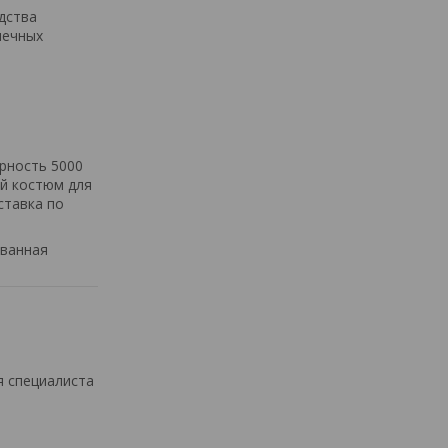
дства
нечных
орность 5000
ий костюм для
ставка по
ованная
я специалиста