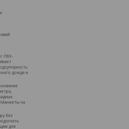
и
ловий
 с ПВХ-
чивает
Водоупорность
жного дождя и
икновение
ветра,
ладных
. Манжеты на
ку без
подогнать
ящим для