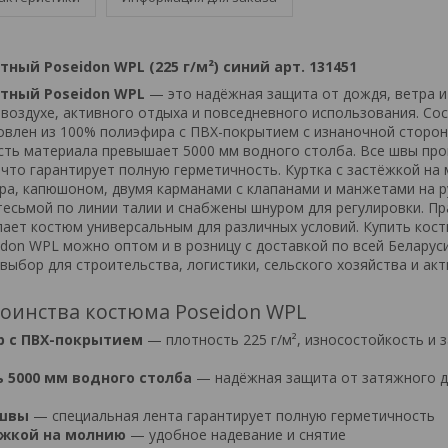
ый Poseidon WPL (225 г/м²) синий арт. 131451
тный Poseidon WPL
— это надёжная защита от дождя, ветра и
воздухе, активного отдыха и повседневного использования. Сос
товлен из 100% полиэфира с ПВХ-покрытием с изнаночной сторо
ость материала превышает 5000 мм водного столба. Все швы пр
 что гарантирует полную герметичность. Куртка с застёжкой на
ра, капюшоном, двумя карманами с клапанами и манжетами на р
тесьмой по линии талии и снабжены шнуром для регулировки. П
лает костюм универсальным для различных условий. Купить кос
don WPL можно оптом и в розницу с доставкой по всей Беларуси
ыбор для строительства, логистики, сельского хозяйства и ак
оинства костюма Poseidon WPL
р с ПВХ-покрытием
— плотность 225 г/м², износостойкость и 
 5000 мм водного столба
— надёжная защита от затяжного д
 швы
— специальная лента гарантирует полную герметичность
ёжкой на молнию
— удобное надевание и снятие