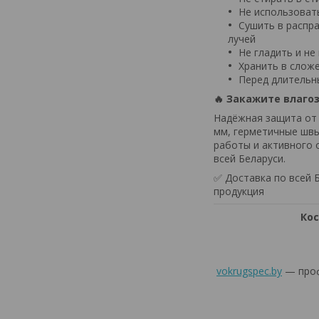
Не использоват
Сушить в распр
лучей
Не гладить и н
Хранить в слож
Перед длительн
🔥 Закажите влаго
Надёжная защита от 
мм, герметичные швы
работы и активного 
всей Беларуси.
✅ Доставка по всей
продукция
Кос
vokrugspec.by
— проф