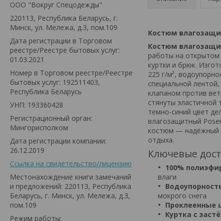
ООО "Вокруг Спецодежды"
220113, Республика Беларусь, г.
Минск, ул. Мележа, д.3, пом.109
Костюм влагозащитн
Дата регистрации в Торговом
Костюм влагозащи
реестре/Реестре бытовых услуг:
работы на открытом 
01.03.2021
куртки и брюк. Изго
Номер в Торговом реестре/Реестре
225 г/м², водоупорн
бытовых услуг: 192511403,
специальной лентой,
Республика Беларусь
клапаном против вет
стянуты эластичной 
УНП: 193360428
темно-синий цвет де
Регистрационный орган:
влагозащитный Posei
Мингорисполком
костюм — надёжный в
отдыха.
Дата регистрации компании:
26.12.2019
Ключевые дост
Ссылка на свидетельство/лицензию
100% полиэфи
Местонахождение книги замечаний
влаги
и предложений: 220113, Республика
Водоупорность
Беларусь, г. Минск, ул. Мележа, д.3,
мокрого снега
пом.109
Проклеенные
Куртка с заст
Режим работы: