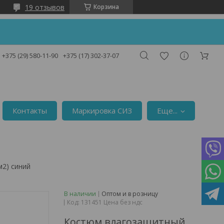
19 отзывов
Корзина
!
+375 (29) 580-11-90
+375 (17) 302-37-07
Контакты
Маркировка СИЗ
Еще...
м2) синий
В наличии
Оптом и в розницу
Код:
131451 Цена без ндс
Костюм влагозащитный