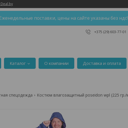
 Deal.by
Еженедельные поставки, цены на сайте указаны без ндс
+375 (29) 603-77-01
Каталог
О компании
Доставка и оплата
тная спецодежда
Костюм влагозащитный poseidon wpl (225 гр./