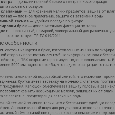
 ветра
— дополнительный барьер от ветра и косого дождя
ита головы от осадков
с клапанами
— для хранения мелких предметов, защита от влаг
укавах
— плотное прилегание, защита от затекания воды
тичной тесьме
— удобная посадка по фигуре
улировки брюк
— дополнительная фиксация по талии
цвет
— практичный, немаркий, универсальный для различных ус
я
— соответствует ТР ТС 019/2011
е особенности
PL
состоит из куртки и брюк, изготовленных из 100% полиэфира
ной стороны плотностью 225 г/м². Полиэфирная основа обеспе
тойкость, а ПВХ-покрытие гарантирует водонепроницаемость. 
 менее 5000 мм водного столба, что надёжно защищает от затя
клеены специальной водостойкой лентой, что исключает прон
оединений. Куртка имеет застёжку на молнию с клапаном против 
 продувания. Капюшон обеспечивает защиту головы, а два нак
 позволяют хранить необходимые мелочи, защищая их от влаги
гают запястье, предотвращая затекание воды.
ичной тесьмой по линии талии, что обеспечивает удобную посад
ёжек. Дополнительный шнур для регулировки позволяет точно 
рактичный тёмно-синий цвет делает костюм немарким и подход