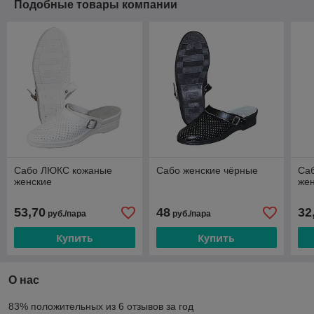
Подобные товары компании
Сабо ЛЮКС кожаные
Сабо женские чёрные
Саб
женские
же
53,70
48
32
руб./пара
руб./пара
Купить
Купить
О нас
83% положительных из 6 отзывов за год