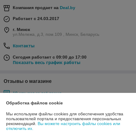
Компания продает на
Deal.by
Работает с 24.03.2017
г. Минск
ул.Мележа, д.3, пом.109 , Минск, Беларусь
Контакты
Сегодня работает с 09:00 до 17:00
Показать весь график работы
Отзывы о магазине
19 отзывов за всё время
Обработка файлов cookie
Покупатель
11.05.2026
Мы используем файлы cookies для обеспечения удобства
Хорошо
пользователей портала и предоставления персональных
рекомендаций.
Вы можете настроить файлы cookies или
Пока так, через пару дней дополню .
отключить их.