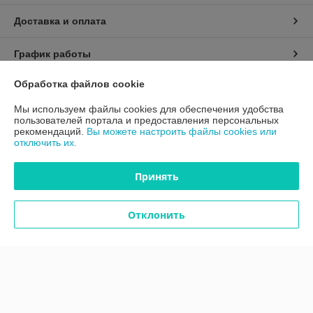
Доставка и оплата
График работы
Обработка файлов cookie
Полная версия сайта
Мы используем файлы cookies для обеспечения удобства
Политика обработки cookies
пользователей портала и предоставления персональных
рекомендаций.
Вы можете настроить файлы cookies или
отключить их.
Сайт создан на платформе Deal.by
Принять
Отклонить
Информация для покупателя
Юридическое лицо:
ООО "Вокруг Спецодежды"
220113, Республика Беларусь, г. Минск, ул. Мележа, д.3, пом.109
Регистрационный номер ЕГР: 193360428