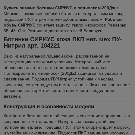
Купить зимние ботинки СИРИУС с подноском 200Дж
в
Минске — кожаные рабочие ботинки с натуральным мехом,
подошвой ПУ/Нитрил и поликарбонатным носком.
Рабочая
обувь СИРИУС
сочетает защиту, тепло и комфорт. Размеры:
35–48. Опт. Розница и доставка по всей Беларуси.
Ботинки СИРИУС кожа ПКП нат. мех ПУ-
Нитрил арт. 104221
Верх из натуральной лицевой кожи, рассчитанной на
эксплуатацию в сложных условиях. Натуральный мех
обеспечивает тепло даже при низких температурах.
Поликарбонатный подносок (200Дж) защищает от ударов и
сдавливания. Подошва ПУ/Нитрил устойчива к маслам,
кислотам, нефтепродуктам и скольжению. Литьевое крепление
обеспечивает герметичность и надежность соединения
деталей.
Конструкция и особенности модели
Комфорт и безопасность обеспечены сочетанием природных и
современных материалов. Натуральная кожа устойчива к
истиранию и влаге. Подошва ПУ/Нитрил амортизирует нагрузку
и устойчива к скольжению. Подносок ПКП защищает носочную