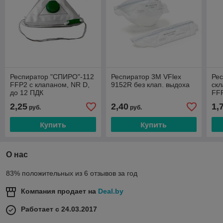
Респиратор "СПИРО"-112
Респиратор 3М VFlex
Ре
FFP2 с клапаном, NR D,
9152R без клап. выдоха
скл
до 12 ПДК
FFP
2,25
2,40
1,
руб.
руб.
Купить
Купить
О нас
83% положительных из 6 отзывов за год
Компания продает на
Deal.by
Работает с 24.03.2017