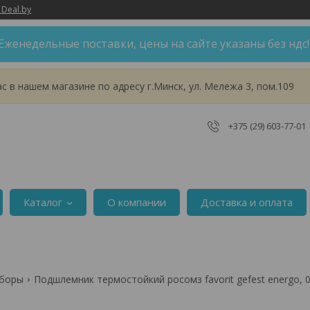
 Deal.by
Еженедельные поставки, цены на сайте указаны без ндс
 в нашем магазине по адресу г.Минск, ул. Мележа 3, пом.109
+375 (29) 603-77-01
Каталог
О компании
Доставка и оплата
уборы
Подшлемник термостойкий росомз favorit gefest energo, 