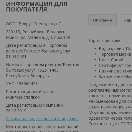
ИНФОРМАЦИЯ ДЛЯ
ПОКУПАТЕЛЯ
Описание
Хар
ООО "Вокруг Спецодежды"
220113, Республика Беларусь, г.
Минск, ул. Мележа, д.3, пом.109
Характеристики
Дата регистрации в Торговом
Вид изделия: П
реестре/Реестре бытовых услуг:
Торговая марка
01.03.2021
Цвет: Синий
Номер в Торговом реестре/Реестре
Сертификат соо
бытовых услуг: 192511403,
Наличие вентил
Республика Беларусь
Заключение Мин
УНП: 193360428
Предназначен для за
расплавленных метал
Регистрационный орган:
также от термических
Мингорисполком
Рекомендован для со
Дата регистрации компании:
защитными лицевыми
26.12.2019
Модель подшлемника
одевается через голо
Ссылка на свидетельство/лицензию
Соответствует ТР ТС
Местонахождение книги замечаний