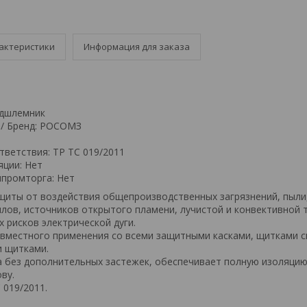
актеристики
Информация для заказа
одшлемник
 / Бренд: РОСОМЗ
тветствия: ТР ТС 019/2011
яции: Нет
промторга: Нет
щиты от воздействия общепроизводственных загрязнений, пыли,
лов, источников открытого пламени, лучистой и конвективной 
 рисков электрической дуги.
вместного применения со всеми защитными касками, щитками с
 щитками.
 без дополнительных застежек, обеспечивает полную изоляцию
ву.
 019/2011.