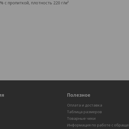
0% с пропиткой, плотность 220 г/м²
ия
Полезное
Оплата и доставка
Таблица размеров
Товарные чеки
Информация по работе с обращ