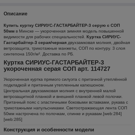
Описание
Купить куртку СИРИУС-ГАСТАРБАЙТЕР-3 серую с СОП
50мм
в Минске — укороченная зимняя модель повышенной
видимости для рабочих специальностей.
Куртка СИРИУС-
Гастарбайтер-3 серая/черная
двухзамковая молния, двойная
ветрозащита, трикотажные манжеты, СОП по контуру. 3 слоя
синтепона 150г/м². Доставка по РБ.
Куртка СИРИУС-ГАСТАРБАЙТЕР-3
укороченная серая СОП арт. 114727
Укороченная куртка прямого силуэта с притачной утеплённой
подкладкой и притачным утепленным капюшоном.
Центральная двухзамковая молния с внутренней малой
ветрозащитной планкой и внешней планкой левой полочки.
Притачный пояс с эластичными боковыми вставками, рукава с
трикотажными напульсниками. Светоотражающая лента СОП
50мм настрочена по полочкам, спинке и рукавам.[web:284]
[web:285]
Конструкция и особенности модели