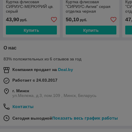
Куртка флисовая
Куртка флисовая
Кур
СИРИУС-МЕРКУРИЙ цв.
"СИРИУС-Актив" серая
"С
серый
отделка черная
отд
43,90
50,10
47
руб.
руб.
Купить
Купить
О нас
83% положительных из 6 отзывов за год
Компания продает на
Deal.by
Работает с 24.03.2017
г. Минск
ул.Мележа, д.3, пом.109 , Минск, Беларусь
Контакты
Показать весь график работы
Сегодня выходной