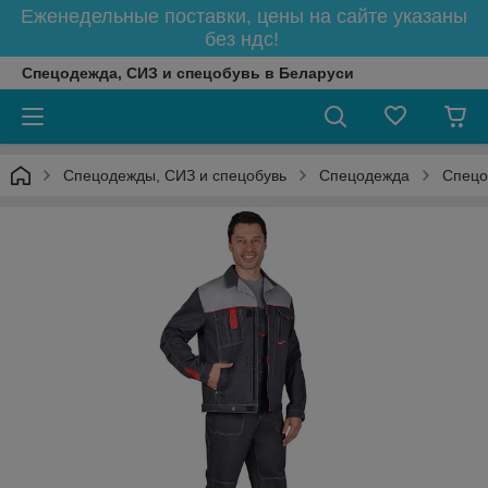
Еженедельные поставки, цены на сайте указаны
без ндс!
Спецодежда, СИЗ и спецобувь в Беларуси
Спецодежды, СИЗ и спецобувь
Спецодежда
Спецо