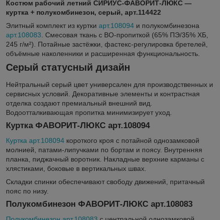
Костюм рабочий летний СИРИУС-ФАВОРИТ-ЛЮКС —
куртка + полукомбинезон, серый, арт.114422
Элитный комплект из куртки
арт.108094
и полукомбинезона
арт.108083
. Смесовая ткань с ВО-пропиткой (65% ПЭ/35% ХБ,
245 г/м²). Потайные застёжки, фастекс-регулировка бретелей,
объёмные наколенники и расширенная функциональность.
Серый статусный дизайн
Нейтральный серый цвет универсален для производственных и
сервисных условий. Декоративные элементы и контрастная
отделка создают премиальный внешний вид.
Водоотталкивающая пропитка минимизирует уход.
Куртка ФАВОРИТ-ЛЮКС арт.108094
Куртка арт.108094
короткого кроя с потайной однозамковой
молнией, патами-липучками по бортам и поясу. Внутренняя
планка, пиджачный воротник. Накладные верхние карманы с
хлястиками, боковые в вертикальных швах.
Складки спинки обеспечивают свободу движений, притачный
пояс по низу.
Полукомбинезон ФАВОРИТ-ЛЮКС арт.108083
Полукомбинезон арт.108083
с центральной однозамковой