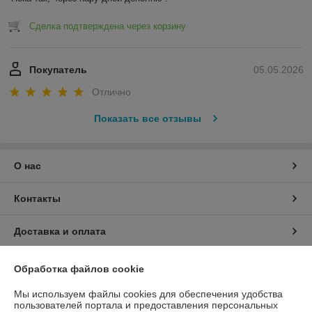
Сделка подтверждена через корзину
Покупатель
05.05.2026
Отлично
Показать все отзывы
О нас
Контакты
Доставка и оплата
График работы
Обработка файлов cookie
Мы используем файлы cookies для обеспечения удобства
Полная версия сайта
пользователей портала и предоставления персональных