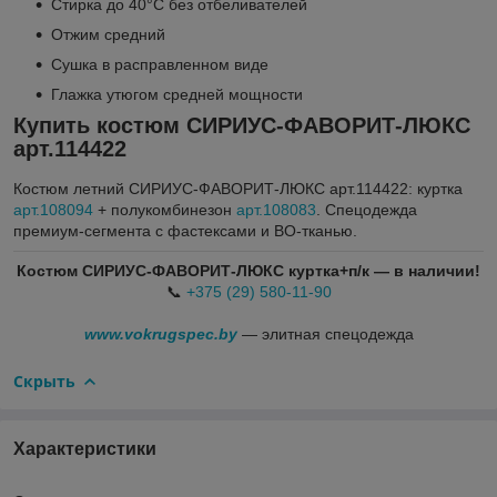
Стирка до 40°C без отбеливателей
Отжим средний
Сушка в расправленном виде
Глажка утюгом средней мощности
Купить костюм СИРИУС-ФАВОРИТ-ЛЮКС
арт.114422
Костюм летний СИРИУС-ФАВОРИТ-ЛЮКС арт.114422: куртка
арт.108094
+ полукомбинезон
арт.108083
. Спецодежда
премиум-сегмента с фастексами и ВО-тканью.
Костюм СИРИУС-ФАВОРИТ-ЛЮКС куртка+п/к — в наличии!
📞
+375 (29) 580-11-90
www.vokrugspec.by
— элитная спецодежда
Скрыть
Характеристики