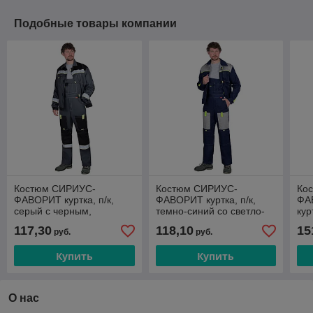
Подобные товары компании
Костюм СИРИУС-
Костюм СИРИУС-
Ко
ФАВОРИТ куртка, п/к,
ФАВОРИТ куртка, п/к,
ФА
серый с черным,
темно-синий со светло-
кур
лимонным кантом и СОП
серым
т.с
117,30
118,10
15
руб.
руб.
Купить
Купить
О нас