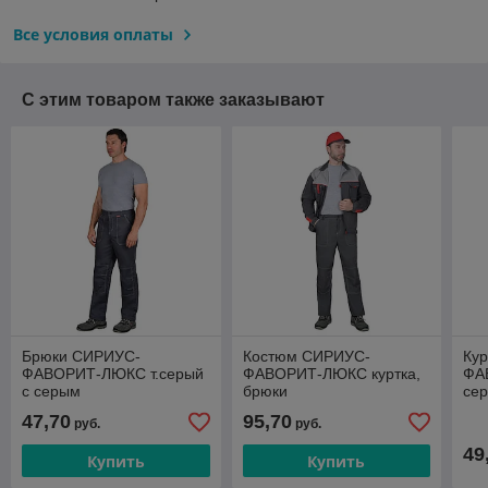
Все условия оплаты
С этим товаром также заказывают
Брюки СИРИУС-
Костюм СИРИУС-
Ку
ФАВОРИТ-ЛЮКС т.серый
ФАВОРИТ-ЛЮКС куртка,
ФА
с серым
брюки
сер
кр
47,70
95,70
руб.
руб.
49
Купить
Купить