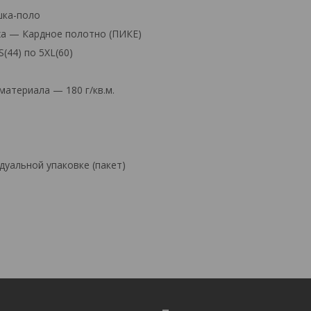
шка-поло
ха — Кардное полотно (ПИКЕ)
(44) по 5XL(60)
атериала — 180 г/кв.м.
й
дуальной упаковке (пакет)