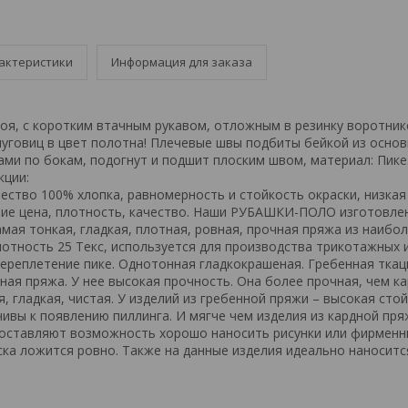
актеристики
Информация для заказа
оя, с коротким втачным рукавом, отложным в резинку воротник
 пуговиц в цвет полотна! Плечевые швы подбиты бейкой из основ
ами по бокам, подогнут и подшит плоским швом, материал: Пике
кции:
ество 100% хлопка, равномерность и стойкость окраски, низкая 
ие цена, плотность, качество. Наши РУБАШКИ-ПОЛО изготовле
мая тонкая, гладкая, плотная, ровная, прочная пряжа из наибо
лотность 25 Текс, используется для производства трикотажных 
переплетение пике. Однотонная гладкокрашеная. Гребенная ткац
ная пряжа. У нее высокая прочность. Она более прочная, чем ка
, гладкая, чистая. У изделий из гребенной пряжи – высокая стой
ивы к появлению пиллинга. И мягче чем изделия из кардной пр
оставляют возможность хорошо наносить рисунки или фирменн
аска ложится ровно. Также на данные изделия идеально наноситс