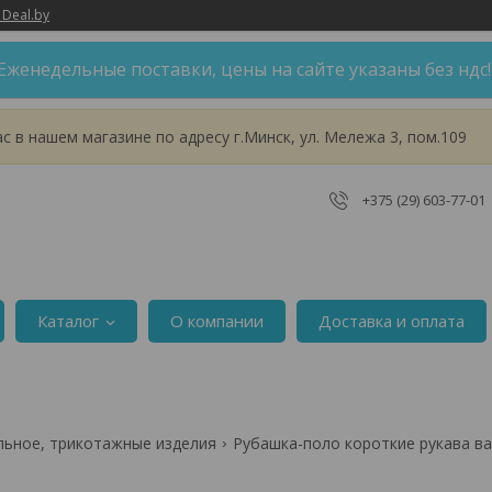
 Deal.by
Еженедельные поставки, цены на сайте указаны без ндс
 в нашем магазине по адресу г.Минск, ул. Мележа 3, пом.109
+375 (29) 603-77-01
Каталог
О компании
Доставка и оплата
льное, трикотажные изделия
Рубашка-поло короткие рукава вас