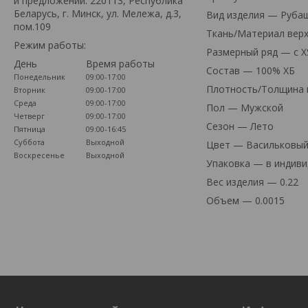
и предложений: 220113, Республика
Беларусь, г. Минск, ул. Мележа, д.3,
Вид изделия — Руба
пом.109
Ткань/Материал вер
Режим работы:
Размерный ряд — с XS
День
Время работы
Состав — 100% ХБ
Понедельник
09:00-17:00
Плотность/Толщина м
Вторник
09:00-17:00
Среда
09:00-17:00
Пол — Мужской
Четверг
09:00-17:00
Сезон — Лето
Пятница
09:00-16:45
Суббота
Выходной
Цвет — Васильковы
Воскресенье
Выходной
Упаковка — в индиви
Вес изделия — 0.22
Объем — 0.0015