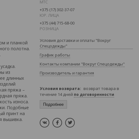
MTC
+375 (17) 302-37-07
ЮР. ЛИЦА
+375 (44) 715-68-00
РОЗНИЦА
Условия доставки и оплаты "Вокруг
ом и планкой
Спецодежды"
ного полотна.
.
График работы
Контакты компании "Вокруг Спецодежды"
усадка.
ны из
Производитель и гарантия
лее длинных
изделий
возврат товара в
кая пряжа –
течение 14 дней
по договоренности
рдная пряжа.
кость износа.
Подробнее
яжи. Подобные
ый принт на
я вышивка.