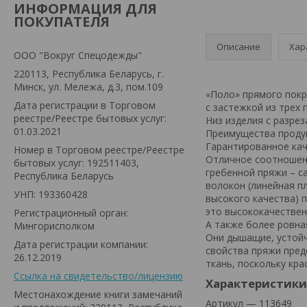
ИНФОРМАЦИЯ ДЛЯ
ПОКУПАТЕЛЯ
Описание
Хар
ООО "Вокруг Спецодежды"
220113, Республика Беларусь, г.
Минск, ул. Мележа, д.3, пом.109
«Поло» прямого покр
Дата регистрации в Торговом
с застежкой из трех
реестре/Реестре бытовых услуг:
Низ изделия с разрез
01.03.2021
Преимущества проду
Гарантированное кач
Номер в Торговом реестре/Реестре
Отличное соотношен
бытовых услуг: 192511403,
гребенной пряжи – са
Республика Беларусь
волокон (линейная п
УНП: 193360428
высокого качества) 
это высококачествен
Регистрационный орган:
А также более ровная
Мингорисполком
Они дышащие, устойч
Дата регистрации компании:
свойства пряжи пред
26.12.2019
ткань, поскольку кр
Ссылка на свидетельство/лицензию
Характеристики
Местонахождение книги замечаний
Артикул — 113649