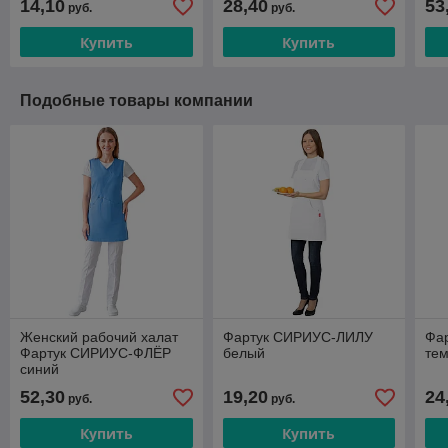
14,10
28,40
53
руб.
руб.
Купить
Купить
Подобные товары компании
Женский рабочий халат
Фартук СИРИУС-ЛИЛУ
Фа
Фартук СИРИУС-ФЛЁР
белый
те
синий
52,30
19,20
24
руб.
руб.
Купить
Купить