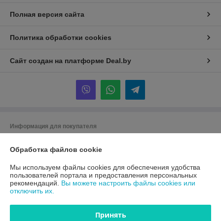
Полная версия сайта
Политика обработки cookies
Сайт создан на платформе Deal.by
Информация для покупателя
Юридическое лицо:
ООО "Вокруг Спецодежды"
220113, Республика Беларусь, г. Минск, ул. Мележа, д.3, пом.109
Обработка файлов cookie
Регистрационный номер ЕГР: 193360428
Мы используем файлы cookies для обеспечения удобства
пользователей портала и предоставления персональных
УНП: 193360428
рекомендаций.
Вы можете настроить файлы cookies или
отключить их.
Регистрационный орган: Мингорисполком
Дата регистрации компании: 26.12.2019
Принять