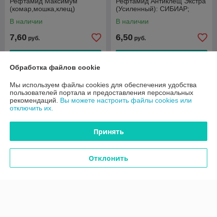
Рефтамид Максимум
Рефтамид Антиклещ Экстра
(комар,мошка,клещ)
(Усиленный): СИБИАР;
СИБИАР 147мл./24 шт. в уп
145мл/24 шт.в уп
В наличии
В наличии
7,60
6,50
руб.
руб.
Купить
Купить
Обработка файлов cookie
Новинка
Мы используем файлы cookies для обеспечения удобства
пользователей портала и предоставления персональных
рекомендаций.
Вы можете настроить файлы cookies или
отключить их.
Принять
Отклонить
Аэрозоль - Репелент
Аэрозоль - Репелент
Рефтамид® Антимошка, 145
Рефтамид® для всей семьи,
мл/24 шт. в уп
Baby от 1 года, (комар,
мошка), 100мл/15 шт. в уп
В наличии
В наличии