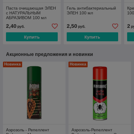
Паста очищающая ЭЛЕН
Гель антибактериальный
Кр
с НАТУРАЛЬНЫМ
ЭЛЕН 100 мл
10
АБРАЗИВОМ 100 мл
2,40
2,50
2
руб.
руб.
р
Купить
Купить
Акционные предложения и новинки
Новинка
Новинка
Аэрозоль - Репеллент
Аэрозоль-Репеллент