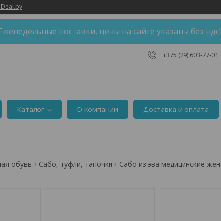
 Deal.by
Еженедельные поставки, цены на сайте указаны без ндс
+375 (29) 603-77-01
Каталог
О компании
Доставка и оплата
чая обувь
Сабо, туфли, тапочки
Сабо из эва медицинские жен