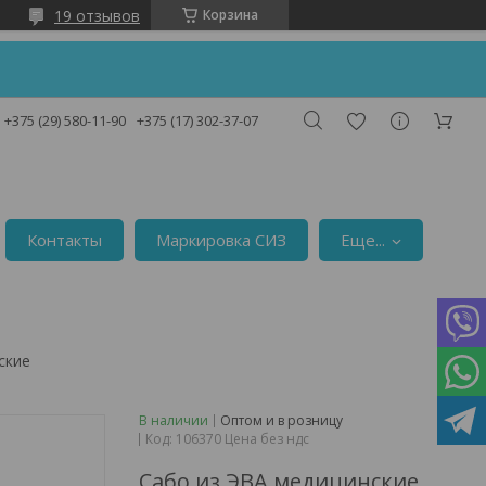
19 отзывов
Корзина
!
+375 (29) 580-11-90
+375 (17) 302-37-07
Контакты
Маркировка СИЗ
Еще...
ские
В наличии
Оптом и в розницу
Код:
106370 Цена без ндс
Сабо из ЭВА медицинские