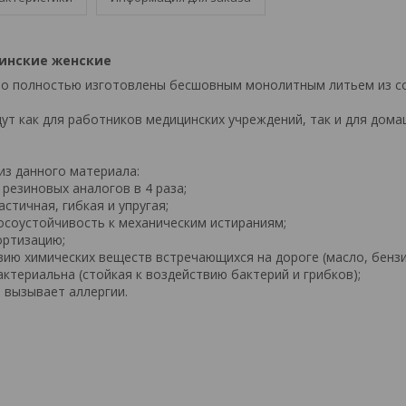
цинские женские
або полностью изготовлены бесшовным монолитным литьем из с
ут как для работников медицинских учреждений, так и для дом
из данного материала:
е резиновых аналогов в 4 раза;
астичная, гибкая и упругая;
осоустойчивость к механическим истираниям;
ортизацию;
вию химических веществ встречающихся на дороге (масло, бензи
актериальна (стойкая к воздействию бактерий и грибков);
е вызывает аллергии.