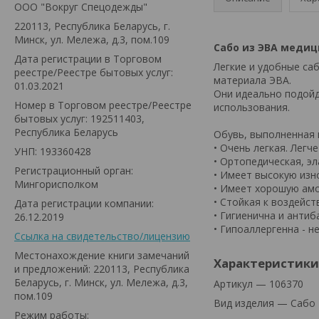
ООО "Вокруг Спецодежды"
220113, Республика Беларусь, г.
Минск, ул. Мележа, д.3, пом.109
Сабо из ЭВА меди
Дата регистрации в Торговом
Легкие и удобные с
реестре/Реестре бытовых услуг:
материала ЭВА.
01.03.2021
Они идеально подойд
Номер в Торговом реестре/Реестре
использования.
бытовых услуг: 192511403,
Республика Беларусь
Обувь, выполненная 
• Очень легкая. Легч
УНП: 193360428
• Ортопедическая, эл
Регистрационный орган:
• Имеет высокую изн
Мингорисполком
• Имеет хорошую ам
• Стойкая к воздейст
Дата регистрации компании:
• Гигиенична и антиб
26.12.2019
• Гипоаллергенна - н
Ссылка на свидетельство/лицензию
Местонахождение книги замечаний
Характеристики
и предложений: 220113, Республика
Беларусь, г. Минск, ул. Мележа, д.3,
Артикул — 106370
пом.109
Вид изделия — Сабо
Режим работы: