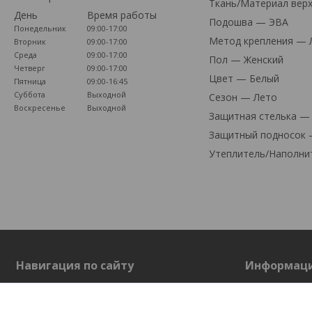
Ткань/Материал вер
День
Время работы
Подошва — ЭВА
Понедельник
09:00-17:00
Метод крепления — 
Вторник
09:00-17:00
Среда
09:00-17:00
Пол — Женский
Четверг
09:00-17:00
Цвет — Белый
Пятница
09:00-16:45
Суббота
Выходной
Сезон — Лето
Воскресенье
Выходной
Защитная стелька —
Защитный подносок 
Утеплитель/Наполни
Навигация по сайту
Информац
На главную
О нас
Каталог товаров
Контакты