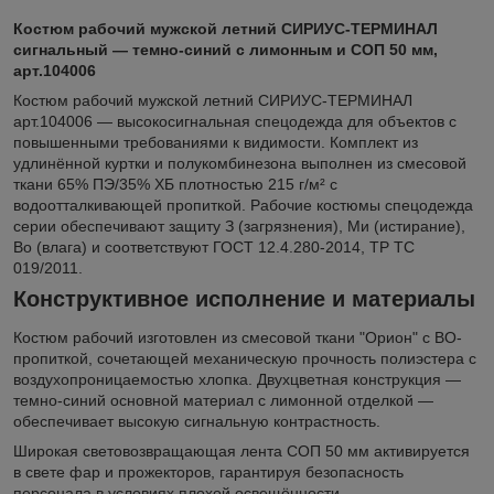
Костюм рабочий мужской летний СИРИУС-ТЕРМИНАЛ
сигнальный — темно-синий с лимонным и СОП 50 мм,
арт.104006
Костюм рабочий мужской летний СИРИУС-ТЕРМИНАЛ
арт.104006 — высокосигнальная спецодежда для объектов с
повышенными требованиями к видимости. Комплект из
удлинённой куртки и полукомбинезона выполнен из смесовой
ткани 65% ПЭ/35% ХБ плотностью 215 г/м² с
водоотталкивающей пропиткой. Рабочие костюмы спецодежда
серии обеспечивают защиту З (загрязнения), Ми (истирание),
Во (влага) и соответствуют ГОСТ 12.4.280-2014, ТР ТС
019/2011.
Конструктивное исполнение и материалы
Костюм рабочий изготовлен из смесовой ткани "Орион" с ВО-
пропиткой, сочетающей механическую прочность полиэстера с
воздухопроницаемостью хлопка. Двухцветная конструкция —
темно-синий основной материал с лимонной отделкой —
обеспечивает высокую сигнальную контрастность.
Широкая световозвращающая лента СОП 50 мм активируется
в свете фар и прожекторов, гарантируя безопасность
персонала в условиях плохой освещённости.