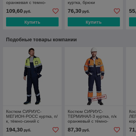
оранжевая с темно-
куртка, брюки
синим
109,60
76,30
55
руб.
руб.
Купить
Купить
Подобные товары компании
Костюм СИРИУС-
Костюм СИРИУС-
Ко
МЕГИОН-РОСС куртка, п/
ТЕРМИНАЛ-3 куртка, п/к
ЛЕ
к, тёмно-синий с
оранжевый с тёмно-
кор
лимонным и СОП,
синим и СОП
ли
194,30
87,30
71
руб.
руб.
антистат. нить, МВО