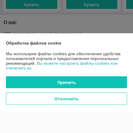
Купить
Купить
О нас
83% положительных из 6 отзывов за год
Обработка файлов cookie
Компания продает на
Deal.by
Мы используем файлы cookies для обеспечения удобства
Работает с 24.03.2017
пользователей портала и предоставления персональных
рекомендаций.
Вы можете настроить файлы cookies или
г. Минск
отключить их.
ул.Мележа, д.3, пом.109 , Минск, Беларусь
Контакты
Принять
Сегодня работает с 09:00 до 17:00
Показать весь график работы
Отклонить
Отзывы о магазине
19 отзывов за всё время