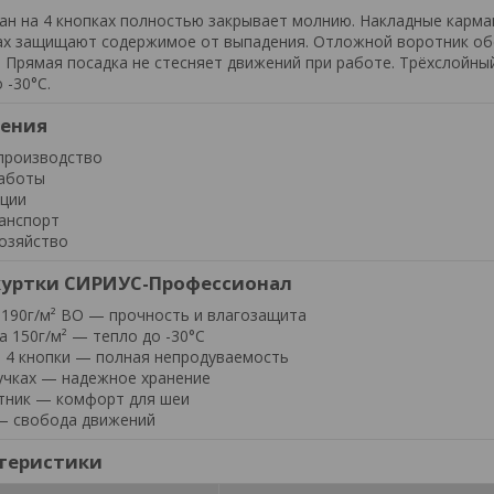
н на 4 кнопках полностью закрывает молнию. Накладные карма
ках защищают содержимое от выпадения. Отложной воротник об
 Прямая посадка не стесняет движений при работе. Трёхслойны
 -30°C.
нения
производство
работы
ации
ранспорт
озяйство
куртки СИРИУС-Профессионал
 190г/м² ВО — прочность и влагозащита
а 150г/м² — тепло до -30°C
 4 кнопки — полная непродуваемость
учках — надежное хранение
тник — комфорт для шеи
— свобода движений
теристики