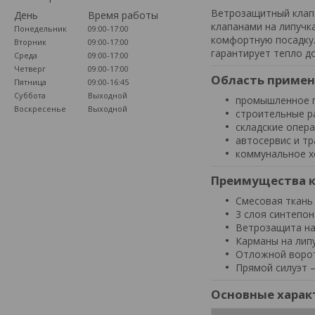
Ветрозащитный клапа
День
Время работы
клапанами на липуч
Понедельник
09:00-17:00
комфортную посадку.
Вторник
09:00-17:00
гарантирует тепло до
Среда
09:00-17:00
Четверг
09:00-17:00
Область приме
Пятница
09:00-16:45
Суббота
Выходной
промышленное 
Воскресенье
Выходной
строительные 
складские опер
автосервис и т
коммунальное х
Преимущества 
Смесовая ткань
3 слоя синтепон
Ветрозащита на
Карманы на лип
Отложной воро
Прямой силуэт 
Основные харак