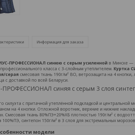
актеристики
Информация для заказа
РИУС-ПРОФЕССИОНАЛ синюю с серым усиленной
в Минске — 
профессионального класса с 3-слойным утеплителем.
Куртка С
яя/серая
смесовая ткань 190г/м² ВО, ветрозащита на 4 кнопки, 
ца с доставкой по всей Беларуси.
-ПРОФЕССИОНАЛ синяя с серым 3 слоя синтеп
го силуэта с притачной утеплённой подкладкой и центральной м
ном на 4 кнопки. Отложной воротник, верхние и нижние наклад
ах. Смесовая ткань 80%ПЭ+20%ХБ плотностью 190г/м² с водоо
а 100%ПЭ, синтепон 150г/м² в 3 слоя для экстремальных морозов
особенности модели