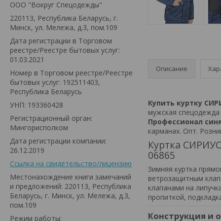
ООО "Вокруг Спецодежды"
220113, Республика Беларусь, г.
Минск, ул. Мележа, д.3, пом.109
Дата регистрации в Торговом
реестре/Реестре бытовых услуг:
01.03.2021
Описание
Хар
Номер в Торговом реестре/Реестре
бытовых услуг: 192511403,
Республика Беларусь
Купить куртку СИ
УНП: 193360428
мужская спецодежда 
Регистрационный орган:
Профессионал син
Мингорисполком
карманах. Опт. Розни
Дата регистрации компании:
Куртка СИРИУС
26.12.2019
06865
Ссылка на свидетельство/лицензию
Зимняя куртка прямо
Местонахождение книги замечаний
ветрозащитным клапа
и предложений: 220113, Республика
клапанами на липучк
Беларусь, г. Минск, ул. Мележа, д.3,
пропиткой, подкладк
пом.109
Конструкция и 
Режим работы: