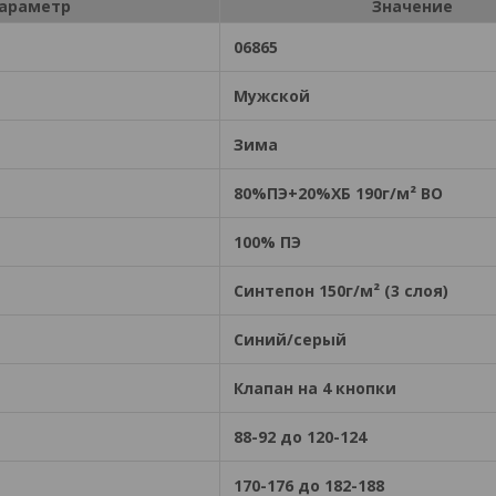
араметр
Значение
06865
Мужской
Зима
80%ПЭ+20%ХБ 190г/м² ВО
100% ПЭ
Синтепон 150г/м² (3 слоя)
Синий/серый
Клапан на 4 кнопки
88-92 до 120-124
170-176 до 182-188