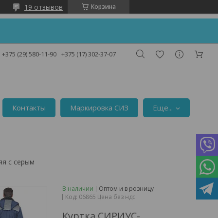
19 отзывов
Корзина
!
+375 (29) 580-11-90
+375 (17) 302-37-07
Контакты
Маркировка СИЗ
Еще...
яя с серым
В наличии
Оптом и в розницу
Код:
06865 Цена без ндс
Куртка СИРИУС-