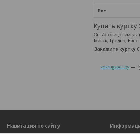
Вес
Купить куртк
Опт/розница зимняя 
Минск, Гродно, Брест
Закажите куртку 
vokrugspec.by
— Ку
Навигация по сайту
Информац
На главную
О нас