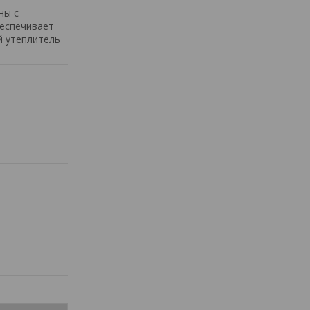
ны с
еспечивает
й утеплитель