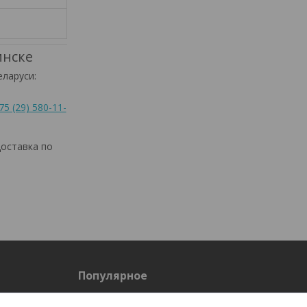
инске
еларуси:
75 (29) 580-11-
оставка по
Популярное
Спецодежда летняя