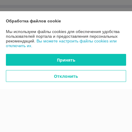
О нас
Обработка файлов cookie
Контакты
Мы используем файлы cookies для обеспечения удобства
пользователей портала и предоставления персональных
рекомендаций.
Вы можете настроить файлы cookies или
Доставка и оплата
отключить их.
График работы
Принять
Полная версия сайта
Отклонить
Политика обработки cookies
Сайт создан на платформе Deal.by