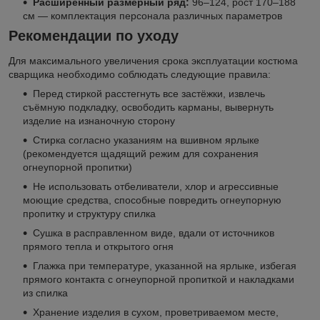
Расширенный размерный ряд:
96–124, рост 170–188
см — комплектация персонала различных параметров
Рекомендации по уходу
Для максимального увеличения срока эксплуатации костюма
сварщика необходимо соблюдать следующие правила:
Перед стиркой расстегнуть все застёжки, извлечь
съёмную подкладку, освободить карманы, вывернуть
изделие на изнаночную сторону
Стирка согласно указаниям на вшивном ярлыке
(рекомендуется щадящий режим для сохранения
огнеупорной пропитки)
Не использовать отбеливатели, хлор и агрессивные
моющие средства, способные повредить огнеупорную
пропитку и структуру спилка
Сушка в расправленном виде, вдали от источников
прямого тепла и открытого огня
Глажка при температуре, указанной на ярлыке, избегая
прямого контакта с огнеупорной пропиткой и накладками
из спилка
Хранение изделия в сухом, проветриваемом месте,