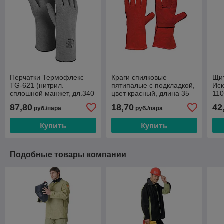
Перчатки Термофлекс
Краги спилковые
Щи
TG-621 (нитрил.
пятипалые с подкладкой,
Ис
сплошной манжет, дл.340
цвет красный, длина 35
110
мм)
см
20
87,80
18,70
42
руб./пара
руб./пара
Купить
Купить
Подобные товары компании