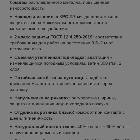
брызгам расплавленного металла, повышенная
износостойкость
Накладки из спилка КРС 2.7 м²:
дополнительная
защита в зонах максимального термического и
механического воздействия
2 класс защиты ГОСТ 12.4.250-2019:
соответствие
требованиям для работ на расстоянии 0.5–2 м от
источника искр
Съёмная утеплённая подкладка:
адаптация к
изменяющимся погодным условиям, ватин 300 г/м², 2
слоя
Потайная застёжка на пуговицы:
надёжная
фиксация + защита от проникновения искр через
застёжку
Напульсники на рукавах:
регулировка ширины,
защита от попадания искр и холодного воздуха
Отделка воротника бязью:
комфорт при контакте с
шеей, гигиеничность
Натуральный состав ткани:
40% хлопок + 60% лён —
воздухопроницаемость и комфорт