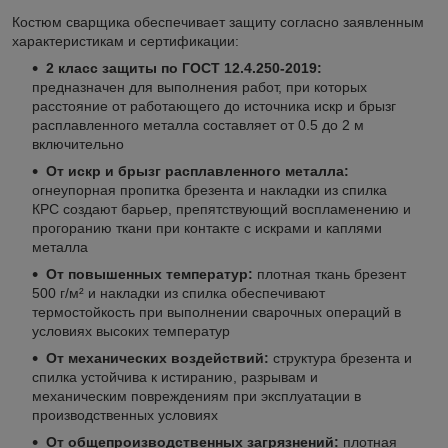
Костюм сварщика обеспечивает защиту согласно заявленным
характеристикам и сертификации:
2 класс защиты по ГОСТ 12.4.250-2019:
предназначен для выполнения работ, при которых
расстояние от работающего до источника искр и брызг
расплавленного металла составляет от 0.5 до 2 м
включительно
От искр и брызг расплавленного металла:
огнеупорная пропитка брезента и накладки из спилка
КРС создают барьер, препятствующий воспламенению и
прогоранию ткани при контакте с искрами и каплями
металла
От повышенных температур:
плотная ткань брезент
500 г/м² и накладки из спилка обеспечивают
термостойкость при выполнении сварочных операций в
условиях высоких температур
От механических воздействий:
структура брезента и
спилка устойчива к истиранию, разрывам и
механическим повреждениям при эксплуатации в
производственных условиях
От общепроизводственных загрязнений:
плотная