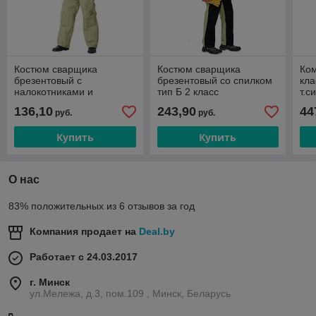
Костюм сварщика
Костюм сварщика
Ко
брезентовый с
брезентовый со спилком
кла
налокотниками и
тип Б 2 класс
т.с
наколенниками 2 класс
136,10
243,90
44
руб.
руб.
Купить
Купить
О нас
83% положительных из 6 отзывов за год
Компания продает на
Deal.by
Работает с 24.03.2017
г. Минск
ул.Мележа, д.3, пом.109 , Минск, Беларусь