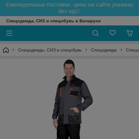
Еженедельные поставки, цены на сайте указаны
без ндс!
Спецодежда, СИЗ и спецобувь в Беларуси
Спецодежды, СИЗ и спецобувь
Спецодежда
Спецо