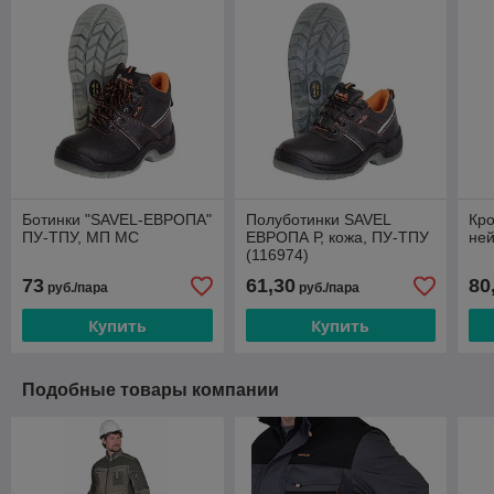
Ботинки "SAVEL-ЕВРОПА"
Полуботинки SAVEL
Кро
ПУ-ТПУ, МП МС
ЕВРОПА Р, кожа, ПУ-ТПУ
ней
(116974)
73
61,30
80
руб./пара
руб./пара
Купить
Купить
Подобные товары компании