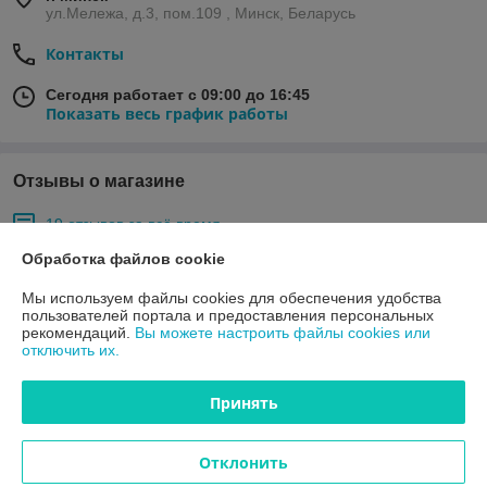
ул.Мележа, д.3, пом.109 , Минск, Беларусь
Контакты
Сегодня работает с 09:00 до 16:45
Показать весь график работы
Отзывы о магазине
19 отзывов за всё время
Обработка файлов cookie
Покупатель
11.05.2026
Мы используем файлы cookies для обеспечения удобства
Хорошо
пользователей портала и предоставления персональных
рекомендаций.
Вы можете настроить файлы cookies или
Пока так, через пару дней дополню .
отключить их.
Сделка подтверждена через корзину
Принять
Покупатель
05.05.2026
Отклонить