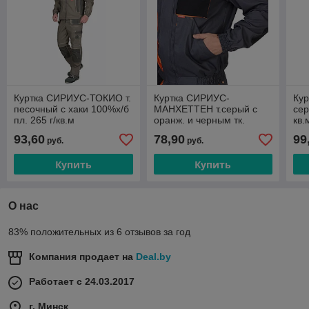
Куртка СИРИУС-ТОКИО т.
Куртка СИРИУС-
Ку
песочный с хаки 100%х/б
МАНХЕТТЕН т.серый с
сер
пл. 265 г/кв.м
оранж. и черным тк.
кв.
стрейч пл. 250 г/кв.м
93,60
78,90
99
руб.
руб.
Купить
Купить
О нас
83% положительных из 6 отзывов за год
Компания продает на
Deal.by
Работает с 24.03.2017
г. Минск