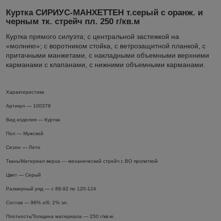
Куртка СИРИУС-МАНХЕТТЕН т.серый с оранж. и
черным тк. стрейч пл. 250 г/кв.м
Куртка прямого силуэта; с центральной застежкой на
«молнию»; с воротником стойка, с ветрозащитной планкой, с
притачными манжетами, с накладными объемными верхними
карманами с клапанами, с нижними объемными карманами.
Характеристики
Артикул — 100378
Вид изделия — Куртка
Пол — Мужской
Сезон — Лето
Ткань/Материал верха — механический стрейч с ВО пропиткой
Цвет — Серый
Размерный ряд — с 88-92 по 120-124
Состав — 98% х/б; 2% эл.
Плотность/Толщина материала — 250 г/кв.м.