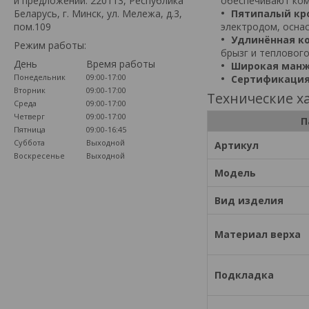
и предложений: 220113, Республика
обеспечивают ком
Беларусь, г. Минск, ул. Мележа, д.3,
Пятипалый кр
пом.109
электродом, осна
Удлинённая к
Режим работы:
брызг и теплового
День
Время работы
Широкая манж
Понедельник
09:00-17:00
Сертификация
Вторник
09:00-17:00
Технические х
Среда
09:00-17:00
Четверг
09:00-17:00
П
Пятница
09:00-16:45
Суббота
Выходной
Артикул
Воскресенье
Выходной
Модель
Вид изделия
Материал верха
Подкладка