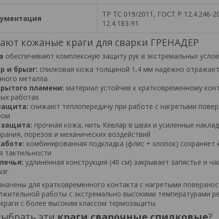
ТР ТС 019/2011, ГОСТ Р 12.4.246-2
кументация
12.4.183-91
ают кожаные краги для сварки ГРЕНАДЕР
а
обеспечивают комплексную защиту рук в экстремальных услов
р и брызг:
спилковая кожа толщиной 1,4 мм надёжно отражает
нного металла
крытого пламени:
материал устойчив к кратковременному конт
ных работах
защита:
снижают теплопередачу при работе с нагретыми повер
ром
 защита:
прочная кожа, нить Кевлар в швах и усиленные накла
рания, порезов и механических воздействий
аботе:
комбинированная подкладка (флис + хлопок) сохраняет
я тактильности
лечья:
удлинённая конструкция (40 см) закрывает запястье и ча
ызг
значены для кратковременного контакта с нагретыми поверхнос
олжительной работы с экстремально высокими температурами р
краги с более высоким классом термозащиты.
выбрать эти
краги сварочные спилковые
?