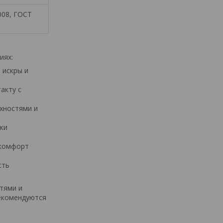
008, ГОСТ
иях:
 искры и
акту с
хностями и
дки
 комфорт
сть
тями и
екомендуются