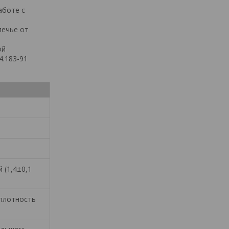
аботе с
лечье от
ой
4.183-91
 (1,4±0,1
(плотность