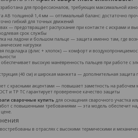
зработана для профессионалов, требующих максимальной изно
та АВ толщиной 1,4 мм — оптимальный баланс: достаточно про
точно гибкий для точных движений
швах — предотвращает распускание при контакте с искрами и вы
родлевая срок службы
илка на ладони и большом пальце — защита именно там, где воз
анические нагрузки
я подкладка (флис + хлопок) — комфорт и воздухопроницаемос
льности
 обеспечивает высокую манёвренность пальцев при работе с эл
струкция (40 см) и широкая манжета — дополнительная защита 
вет с красными акцентами — повышает заметность на рабочем 
ОСТ и ТР ТС гарантирует проверенное качество защиты
раги сварочные купить
для оснащения сварочного участка ил
абот с повышенными требованиями — эта модель обеспечит н
 цене.
енения
и востребованы в отраслях с высокими термическими и механиче