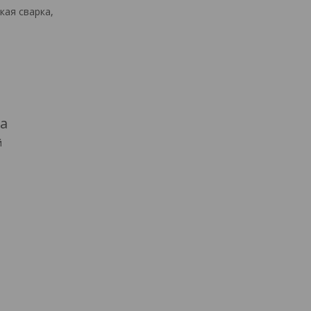
кая сварка,
а
й