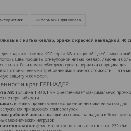
актеристики
Информация для заказа
лковые с нитью Кевлар, оранж с красной накладкой, 40 см,
 для сварки из спилка КРС сорта АВ толщиной 1,4±0,1 мм с ком
хлопок). Швы прошиты огнеупорной нитью Кевлар, ладонь и бол
из спилка. Если вам необходимо купить перчатки сварщика для
абот с повышенными требованиями к износостойкости — эта м
ьную защиту и комфорт.
енности краг ГРЕНАДЕР
та АВ:
толщина 1,4±0,1 мм обеспечивает максимальную прочно
ез потери гибкости
 швах:
все швы прошиты высокопрочной негорючей нитью для
аспускания при высоких температурах
ние рабочей зоны:
накладки из спилка на ладони и большом п
ных механических нагрузок
ная подкладка:
флис + хлопковая ткань плотностью 230 г/м²