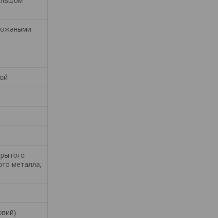
большом
 кожаными
кой
крытого
ого металла,
овий)