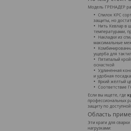
Модель ГРЕНАДЕР ра
Спилок КРС сор
защиты, но доста
Нить Кевлар в 
температурами, п
Накладки из сп
максимальные мех
Комбинированна
ущерба для такти
Пятипалый крой
оснасткой
Удлинённая кон
и удобная посадка
Яркий жёлтый ц
Соответствие Г
Если вы ищете, где
к
профессиональных р
защиту по доступной
Область прим
Эти краги для сварк
нагрузками: