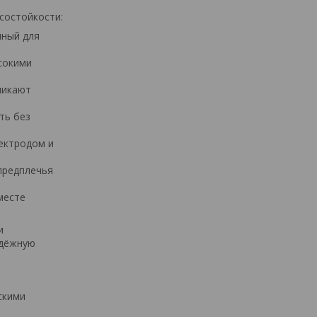
состойкости:
чный для
сокими
никают
ть без
ектродом и
предплечья
месте
и
адёжную
скими