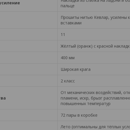
Накладки из спилка на ладони и 
усиление
пальце
Прошиты нитью Кевлар, усилены
вставками
11
Жёлтый (оранж) с красной наклад
400 мм
Широкая крага
2 класс
От механических воздействий, от
тва
пламени, искр, брызг расплавленн
повышенных температур
72 пары в коробке
Лето (оптимальны для тёплых усл