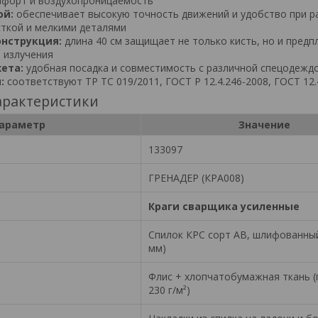
форт и воздухопроницаемость
ой:
обеспечивает высокую точность движений и удобство при р
сткой и мелкими деталями
онструкция:
длина 40 см защищает не только кисть, но и предп
 излучения
ета:
удобная посадка и совместимость с различной спецодежд
:
соответствуют ТР ТС 019/2011, ГОСТ Р 12.4.246-2008, ГОСТ 12.
арактеристики
араметр
Значение
133097
ГРЕНАДЕР (КРА008)
Краги сварщика усиленные
Спилок КРС сорт АВ, шлифованный
мм)
Флис + хлопчатобумажная ткань 
230 г/м²)