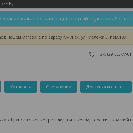
 Deal.by
Еженедельные поставки, цены на сайте указаны без ндс
 в нашем магазине по адресу г.Минск, ул. Мележа 3, пом.109
+375 (29) 603-77-01
Каталог
О компании
Доставка и оплата
ика
Краги спилковые гренадер, нить кевлар, оранж. с красной на