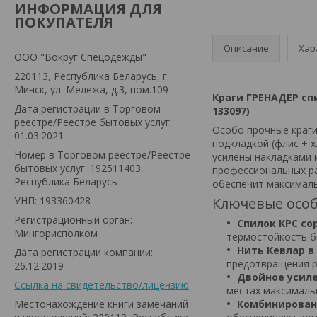
ИНФОРМАЦИЯ ДЛЯ
ПОКУПАТЕЛЯ
Описание
Хар
ООО "Вокруг Спецодежды"
220113, Республика Беларусь, г.
Минск, ул. Мележа, д.3, пом.109
Краги ГРЕНАДЕР спи
Дата регистрации в Торговом
133097)
реестре/Реестре бытовых услуг:
Особо прочные краги
01.03.2021
подкладкой (флис + 
Номер в Торговом реестре/Реестре
усилены накладками 
бытовых услуг: 192511403,
профессиональных р
Республика Беларусь
обеспечит максимал
УНП: 193360428
Ключевые особ
Регистрационный орган:
Спилок КРС сор
Мингорисполком
термостойкость б
Нить Кевлар в
Дата регистрации компании:
предотвращения р
26.12.2019
Двойное усиле
Ссылка на свидетельство/лицензию
местах максималь
Местонахождение книги замечаний
Комбинирован