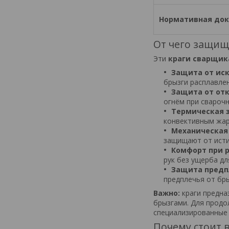
Нормативная до
От чего защищ
Эти
краги сварщик
Защита от иск
брызги расплавле
Защита от от
огнём при свароч
Термическая 
конвективным жа
Механическая
защищают от исти
Комфорт при р
рук без ущерба дл
Защита предп
предплечья от бр
Важно:
краги предна
брызгами. Для прод
специализированные 
Почему стоит 