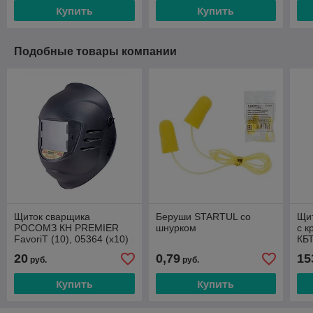
Купить
Купить
Подобные товары компании
Щиток сварщика
Беруши STARTUL со
Щи
РОСОМЗ КН PREMIER
шнурком
с к
FavoriT (10), 05364 (х10)
КБ
EN
20
0,79
15
руб.
руб.
(04
Купить
Купить