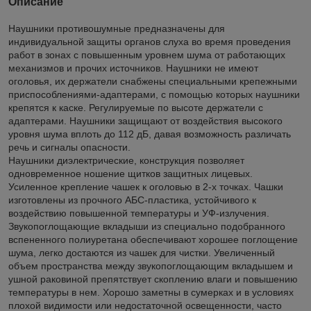
Описание
Наушники противошумные предназначены для
индивидуальной защиты органов слуха во время проведения
работ в зонах с повышенным уровнем шума от работающих
механизмов и прочих источников. Наушники не имеют
оголовья, их держатели снабжены специальными крепежными
приспособлениями-адаптерами, с помощью которых наушники
крепятся к каске. Регулируемые по высоте держатели с
адаптерами. Наушники защищают от воздействия высокого
уровня шума вплоть до 112 дБ, давая возможность различать
речь и сигналы опасности.
Наушники диэлектрические, конструкция позволяет
одновременное ношение щитков защитных лицевых.
Усиленное крепление чашек к оголовью в 2-х точках. Чашки
изготовлены из прочного AБС-пластика, устойчивого к
воздействию повышенной температуры и УФ-излучения.
Звукопоглощающие вкладыши из специально подобранного
вспененного полиуретана обеспечивают хорошее поглощение
шума, легко достаются из чашек для чистки. Увеличенный
объем пространства между звукопоглощающим вкладышем и
ушной раковиной препятствует скоплению влаги и повышению
температуры в нем. Хорошо заметны в сумерках и в условиях
плохой видимости или недостаточной освещенности, часто