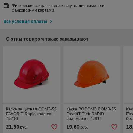
Физические лица - через кассу, наличными или
банковскими картами
Все условия оплаты
С этим товаром также заказывают
Каска защитная СОМЗ-55
Каска РОСОМЗ СОМЗ-55
Ка
FAVORIT Rapid красная,
FavoriТ Trek RAPID
Fav
75716
оранжевая, 75614
бел
21,50
19,60
18
руб.
руб.