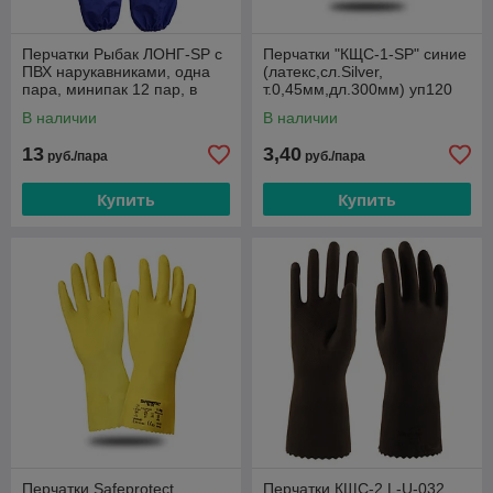
Перчатки Рыбак ЛОНГ-SP с
Перчатки "КЩС-1-SP" синие
ПВХ нарукавниками, одна
(латекс,сл.Silver,
пара, минипак 12 пар, в
т.0,45мм,дл.300мм) уп120
уп72пар
В наличии
В наличии
13
3,40
руб./пара
руб./пара
Купить
Купить
Перчатки Safeprotect
Перчатки КЩС-2 L-U-032