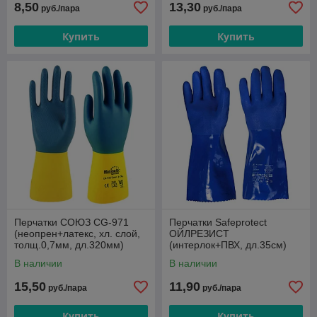
8,50
13,30
руб./пара
руб./пара
Купить
Купить
Перчатки СОЮЗ CG-971
Перчатки Safeprotect
(неопрен+латекс, хл. слой,
ОЙЛРЕЗИСТ
толщ.0,7мм, дл.320мм)
(интерлок+ПВХ, дл.35см)
В наличии
В наличии
15,50
11,90
руб./пара
руб./пара
Купить
Купить