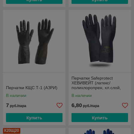
Перчатки Safeprotect
ХЕВИВЕЙТ (латекс/
Перчатки КЩС Т-1 (АЗРИ)
полихлоропрен, хл.слой,
толщ.0,67мм, дл.320мм)
В наличии
В наличии
7
6,80
руб./пара
руб./пара
Купить
Купить
К20Щ20