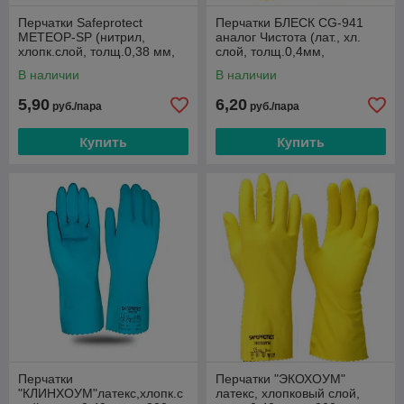
Перчатки Safeprotect
Перчатки БЛЕСК СG-941
МЕТЕОР-SP (нитрил,
аналог Чистота (лат., хл.
хлопк.слой, толщ.0,38 мм,
слой, толщ.0,4мм,
дл.320мм)
дл.300мм) (x12x120)
В наличии
В наличии
5,90
6,20
руб./пара
руб./пара
Купить
Купить
Перчатки
Перчатки "ЭКОХОУМ"
"КЛИНХОУМ"латекс,хлопк.с
латекс, хлопковый слой,