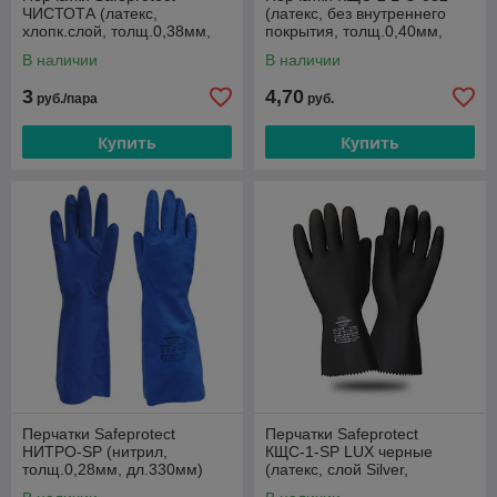
ЧИСТОТА (латекс,
(латекс, без внутреннего
хлопк.слой, толщ.0,38мм,
покрытия, толщ.0,40мм,
дл.300мм)
дл.300мм)
В наличии
В наличии
3
4,70
руб./пара
руб.
Купить
Купить
Перчатки Safeprotect
Перчатки Safeprotect
НИТРО-SP (нитрил,
КЩС-1-SP LUX черные
толщ.0,28мм, дл.330мм)
(латекс, слой Silver,
толщ.0,65мм,дл.300мм)